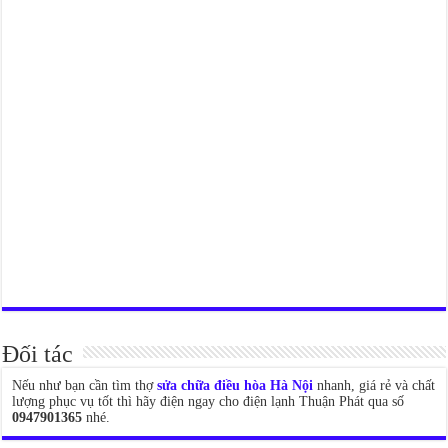
Đối tác
Nếu như bạn cần tìm thợ
sửa chữa điều hòa Hà Nội
nhanh, giá rẻ và chất
lượng phục vụ tốt thì hãy điện ngay cho điện lạnh Thuận Phát qua số
0947901365
nhé.