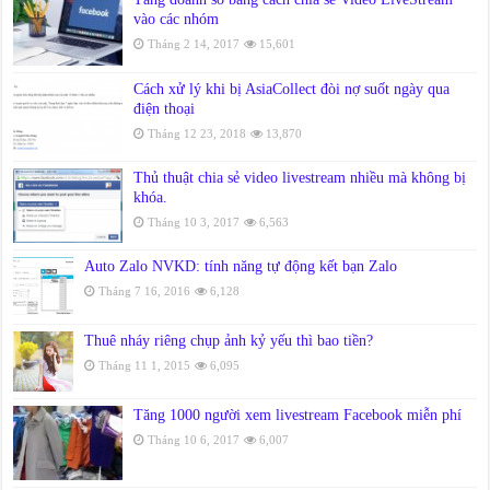
vào các nhóm
Tháng 2 14, 2017
15,601
Cách xử lý khi bị AsiaCollect đòi nợ suốt ngày qua
điện thoại
Tháng 12 23, 2018
13,870
Thủ thuật chia sẻ video livestream nhiều mà không bị
khóa.
Tháng 10 3, 2017
6,563
Auto Zalo NVKD: tính năng tự động kết bạn Zalo
Tháng 7 16, 2016
6,128
Thuê nháy riêng chụp ảnh kỷ yếu thì bao tiền?
Tháng 11 1, 2015
6,095
Tăng 1000 người xem livestream Facebook miễn phí
Tháng 10 6, 2017
6,007