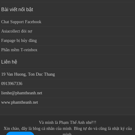
Bài viết nổi bật
Chat Support Facebook
Asiacollect đòi nợ
Fanpage bị hủy đăng
Phần mềm T-reinbox
Liên hệ
19 Van Huong, Ton Duc Thang
0913967336
lienhe@phamtheanh.net
www.phamtheanh.net
Và mình là
Phạm Thế Anh
nhé!!!
Xin chào, đây là blog cá nhân của mình. Blog tự do và cũng là nhật ký của
mình.