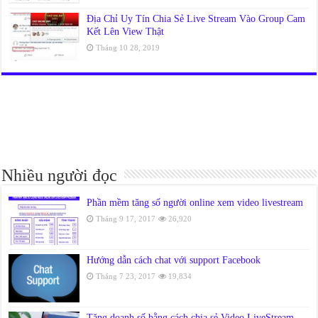
Địa Chỉ Uy Tín Chia Sẻ Live Stream Vào Group Cam
Kết Lên View Thật
Tháng 10 28, 2019
Nhiều người đọc
Phần mềm tăng số người online xem video livestream
Tháng 9 17, 2017
26,920
Hướng dẫn cách chat với support Facebook
Tháng 7 23, 2017
19,834
Tăng doanh số bằng cách chia sẻ Video LiveStream