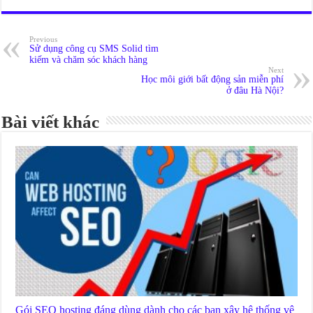
Previous
Sử dụng công cụ SMS Solid tìm
kiếm và chăm sóc khách hàng
Next
Học môi giới bất động sản miễn phí
ở đâu Hà Nội?
Bài viết khác
Gói SEO hosting đáng dùng dành cho các bạn xây hệ thống vệ