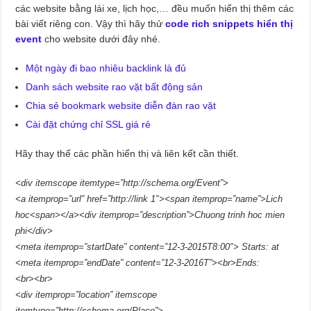
các website bằng lái xe, lịch học,… đều muốn hiển thị thêm các
bài viết riêng con. Vậy thì hãy thử
code rich snippets hiển thị
event
cho website dưới đây nhé.
Một ngày đi bao nhiêu backlink là đủ
Danh sách website rao vặt bất động sản
Chia sẻ bookmark website diễn đàn rao vặt
Cài đặt chứng chỉ SSL giá rẻ
Hãy thay thế các phần hiển thị và liên kết cần thiết.
<div itemscope itemtype=”http://schema.org/Event”>
<a itemprop=”url” href=”http://link 1″><span itemprop=”name”>Lich
hoc<span></a><div itemprop=”description”>Chuong trinh hoc mien
phi</div>
<meta itemprop=”startDate” content=”12-3-2015T8:00″> Starts: at
<meta itemprop=”endDate” content=”12-3-2016T”><br>Ends:
<br><br>
<div itemprop=”location” itemscope
itemtype=”http://schema.org/Place”>