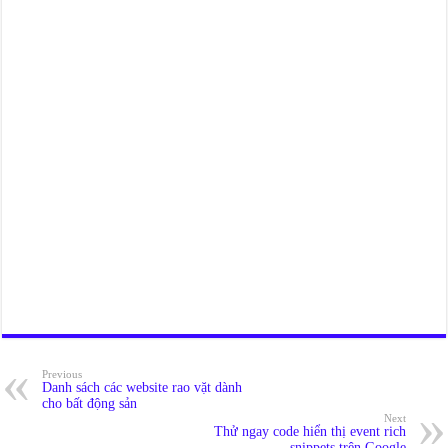
Previous
Danh sách các website rao vặt dành
cho bất động sản
Next
Thử ngay code hiển thị event rich
snippets trên Google