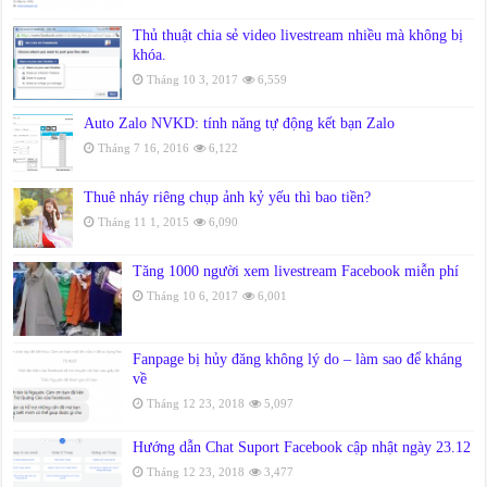
Thủ thuật chia sẻ video livestream nhiều mà không bị
khóa.
Tháng 10 3, 2017
6,559
Auto Zalo NVKD: tính năng tự động kết bạn Zalo
Tháng 7 16, 2016
6,122
Thuê nháy riêng chụp ảnh kỷ yếu thì bao tiền?
Tháng 11 1, 2015
6,090
Tăng 1000 người xem livestream Facebook miễn phí
Tháng 10 6, 2017
6,001
Fanpage bị hủy đăng không lý do – làm sao để kháng
về
Tháng 12 23, 2018
5,097
Hướng dẫn Chat Suport Facebook cập nhật ngày 23.12
Tháng 12 23, 2018
3,477