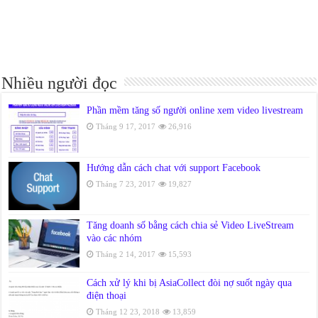
Nhiều người đọc
Phần mềm tăng số người online xem video livestream
Tháng 9 17, 2017
26,916
Hướng dẫn cách chat với support Facebook
Tháng 7 23, 2017
19,827
Tăng doanh số bằng cách chia sẻ Video LiveStream
vào các nhóm
Tháng 2 14, 2017
15,593
Cách xử lý khi bị AsiaCollect đòi nợ suốt ngày qua
điện thoại
Tháng 12 23, 2018
13,859