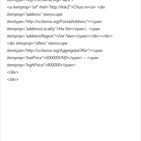
<a itemprop=”url” href=”http://link2″>Chua ro</a> <div
itemprop=”address” itemscope
itemtype=”http://schema.org/PostalAddress”><span
itemprop=”addressLocality”>Ha Noi</span>, <span
itemprop=”addressRegion”>Viet Nam</span></div></div>
<div itemprop=”offers” itemscope
itemtype=”http://schema.org/AggregateOffer”><span
itemprop=”lowPrice”>500000VND</span> – <span
itemprop=”highPrice”>800000</span>
</div>
</div>