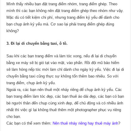
Mình thấy nhiều bạn đặt trang điểm nhóm, trang điểm ghép. Theo
mình thì các bạn không nên đặt trang điểm ghép theo nhóm như vậy.
Mặc dù có tiết kiệm chi phí, nhưng trang điểm kỷ yếu để dành cho
bạn chụp ảnh kỷ yếu mà. Cơ sao lại phải trang điểm ghép đúng
không?
3. Đi lại di chuyển bằng taxi, ô tô.
Sau khi các bạn trang điểm và làm tóc xong, nếu đi lại di chuyển
bằng xe máy sẽ bị gió tạt vào mặt, vào phấn. Rồi đội mũ bảo hiểm
sẽ làm hỏng nếp tóc mới làm chỉ dành cho ngày kỷ yếu. Việc đi lại di
chuyển bằng taxi cũng thực sự không tốn thêm bao nhiêu. So với
trang điểm, chụp ảnh kỷ yếu.
Ngoài ra, các bạn nên thuê một nháy riêng để chụp ảnh kỷ yếu. Các
bạn trang điểm làm tóc đẹp, các bạn thuê áo dài đẹp, các bạn có bạn
bè người thân đến chụp cùng xinh đẹp, để chủ động và có nhiều ảnh
nhất thì việc gì lại không thuê thêm một photographer phục vụ riêng
cho bạn.
Các bạn có thể xem thêm:
Nên thuê nháy riêng hay thuê máy ảnh
?