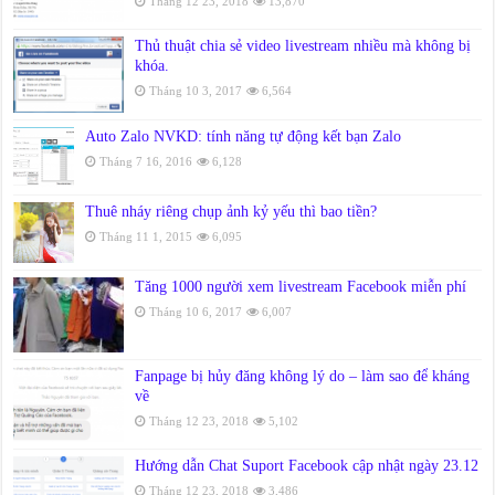
Tháng 12 23, 2018
13,870
Thủ thuật chia sẻ video livestream nhiều mà không bị
khóa.
Tháng 10 3, 2017
6,564
Auto Zalo NVKD: tính năng tự động kết bạn Zalo
Tháng 7 16, 2016
6,128
Thuê nháy riêng chụp ảnh kỷ yếu thì bao tiền?
Tháng 11 1, 2015
6,095
Tăng 1000 người xem livestream Facebook miễn phí
Tháng 10 6, 2017
6,007
Fanpage bị hủy đăng không lý do – làm sao để kháng
về
Tháng 12 23, 2018
5,102
Hướng dẫn Chat Suport Facebook cập nhật ngày 23.12
Tháng 12 23, 2018
3,486