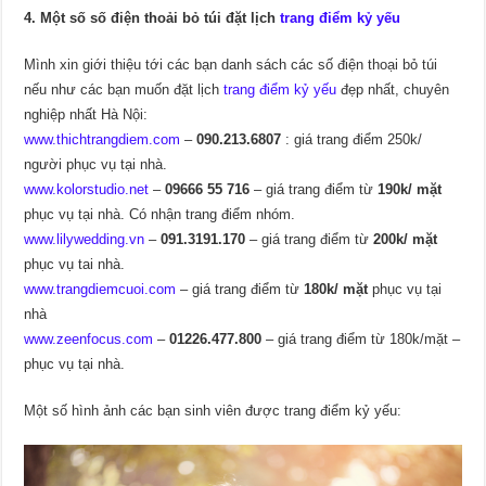
4. Một số số điện thoải bỏ túi đặt lịch
trang điểm kỷ yếu
Mình xin giới thiệu tới các bạn danh sách các số điện thoại bỏ túi
nếu như các bạn muốn đặt lịch
trang điểm kỷ yếu
đẹp nhất, chuyên
nghiệp nhất Hà Nội:
www.thichtrangdiem.com
–
090.213.6807
: giá trang điểm 250k/
người phục vụ tại nhà.
www.kolorstudio.net
–
09666 55 716
– giá trang điểm từ
190k/ mặt
phục vụ tại nhà. Có nhận trang điểm nhóm.
www.lilywedding.vn
–
091.3191.170
– giá trang điểm từ
200k/ mặt
phục vụ tai nhà.
www.trangdiemcuoi.com
– giá trang điểm từ
180k/ mặt
phục vụ tại
nhà
www.zeenfocus.com
–
01226.477.800
– giá trang điểm từ 180k/mặt –
phục vụ tại nhà.
Một số hình ảnh các bạn sinh viên được trang điểm kỷ yếu: