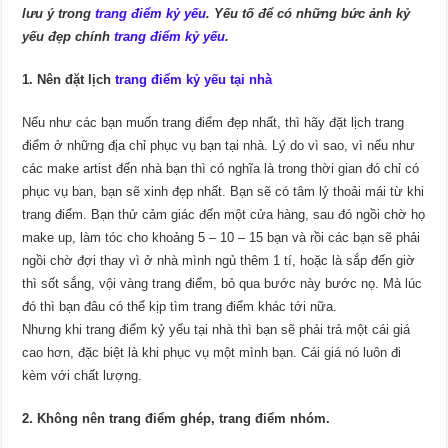
lưu ý trong
trang điểm kỷ yếu
. Yếu tố để có những bức ảnh kỷ
yếu đẹp chính
trang điểm kỷ yếu
.
1. Nên đặt lịch
trang điểm kỷ yếu tại nhà
Nếu như các bạn muốn trang điểm đẹp nhất, thì hãy đặt lịch trang
điểm ở những địa chỉ phục vụ bạn tại nhà. Lý do vì sao, vì nếu như
các make artist đến nhà bạn thì có nghĩa là trong thời gian đó chỉ có
phục vụ ban, bạn sẽ xinh đẹp nhất. Bạn sẽ có tâm lý thoải mái từ khi
trang điểm. Bạn thử cảm giác đến một cửa hàng, sau đó ngồi chờ họ
make up, làm tóc cho khoảng 5 – 10 – 15 bạn và rồi các bạn sẽ phải
ngồi chờ đợi thay vì ở nhà mình ngủ thêm 1 tí, hoặc là sắp đến giờ
thì sốt sắng, vội vàng trang điểm, bỏ qua bước này bước nọ. Mà lúc
đó thì bạn đâu có thể kịp tìm trang điểm khác tới nữa.
Nhưng khi trang điểm kỷ yếu tại nhà thì bạn sẽ phải trả một cái giá
cao hơn, đặc biệt là khi phục vụ một mình bạn. Cái giá nó luôn đi
kèm với chất lượng.
2. Không nên trang điểm ghép, trang điểm nhóm.