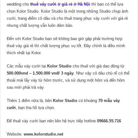
wedding cho
thuê váy cưới ở giá rẻ ở Hà Nội
thì bạn có thể lựa
chọn Kolor Studio. Kolor Studio là một trong những Studio chụp ảnh
cưới, trang điểm cô dâu và cho thuê trang phục váy cưới với giá rẻ
nhưng chất lượng vẫn luôn đảm bảo.
Đến với Kolor Studio bạn sẽ không bao giờ gặp phải trường hợp
thuê váy giá rẻ thì chất lượng phục vụ tốt. Đây chính là điều mình
thích nhất tại Kolor.
Các mẫu váy cưới tại
Kolor Studio
cho thuê với giá dao động từ
500.000vnd – 1.500.000 vnđ/ 3 ngày
. Như vậy cô dâu chủ rể có thể
thoải mái lấy váy từ hôm trước, và sử dụng một hôm và đến hôm
sau mới phải trả váy.
Thêm 1 điểm nữa là, bên
Kolor Studio
có khoảng
70 mẫu váy
cưới
, bạn tha hồ lựa chọn.
Để thuê váy cưới bạn nên liên hệ trực tiếp hotline
09666.55.716
Website:
www.kolorstudio.net