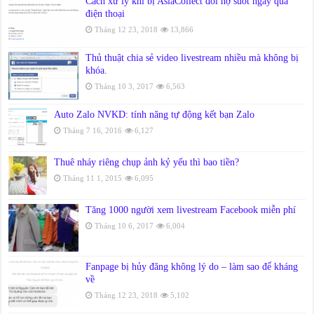
Cách xử lý khi bị AsiaCollect đòi nợ suốt ngày qua
điện thoại
Tháng 12 23, 2018
13,866
Thủ thuật chia sẻ video livestream nhiều mà không bị
khóa.
Tháng 10 3, 2017
6,563
Auto Zalo NVKD: tính năng tự động kết bạn Zalo
Tháng 7 16, 2016
6,127
Thuê nháy riêng chụp ảnh kỷ yếu thì bao tiền?
Tháng 11 1, 2015
6,095
Tăng 1000 người xem livestream Facebook miễn phí
Tháng 10 6, 2017
6,004
Fanpage bị hủy đăng không lý do – làm sao để kháng
về
Tháng 12 23, 2018
5,102