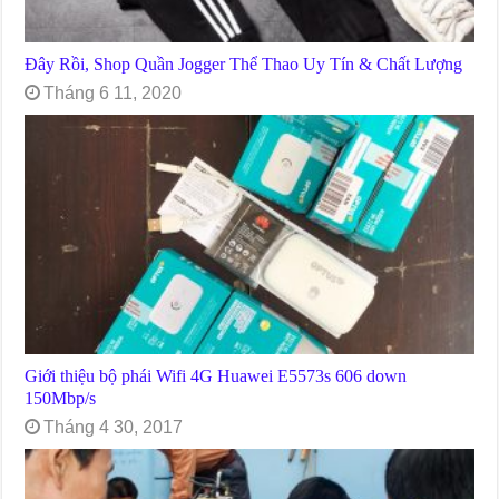
Đây Rồi, Shop Quần Jogger Thể Thao Uy Tín & Chất Lượng
Tháng 6 11, 2020
Giới thiệu bộ phái Wifi 4G Huawei E5573s 606 down
150Mbp/s
Tháng 4 30, 2017