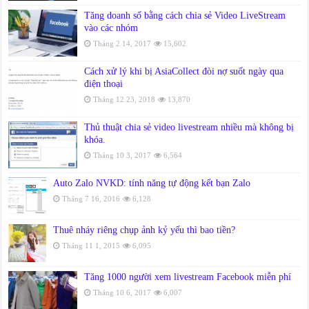
Tăng doanh số bằng cách chia sẻ Video LiveStream
vào các nhóm
Tháng 2 14, 2017
15,602
Cách xử lý khi bị AsiaCollect đòi nợ suốt ngày qua
điện thoại
Tháng 12 23, 2018
13,870
Thủ thuật chia sẻ video livestream nhiều mà không bị
khóa.
Tháng 10 3, 2017
6,564
Auto Zalo NVKD: tính năng tự động kết bạn Zalo
Tháng 7 16, 2016
6,128
Thuê nháy riêng chụp ảnh kỷ yếu thì bao tiền?
Tháng 11 1, 2015
6,095
Tăng 1000 người xem livestream Facebook miễn phí
Tháng 10 6, 2017
6,007