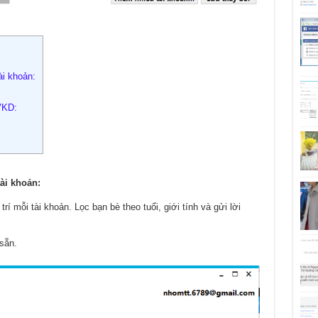
ài khoản:
VKD:
ài khoản:
trí mỗi tài khoản. Lọc bạn bè theo tuổi, giới tính và gửi lời
sẵn.