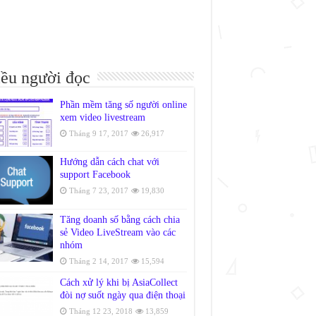
ều người đọc
Phần mềm tăng số người online
xem video livestream
Tháng 9 17, 2017
26,917
Hướng dẫn cách chat với
support Facebook
Tháng 7 23, 2017
19,830
Tăng doanh số bằng cách chia
sẻ Video LiveStream vào các
nhóm
Tháng 2 14, 2017
15,594
Cách xử lý khi bị AsiaCollect
đòi nợ suốt ngày qua điện thoại
Tháng 12 23, 2018
13,859