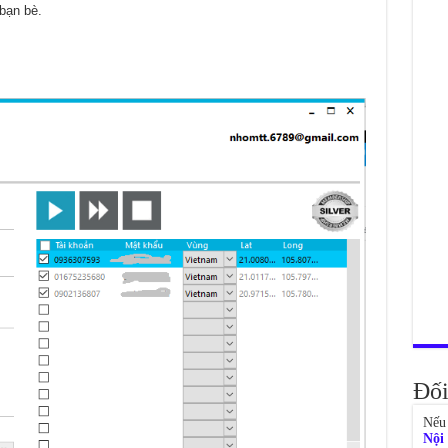
bạn bè.
Đối
Nếu 
Nội