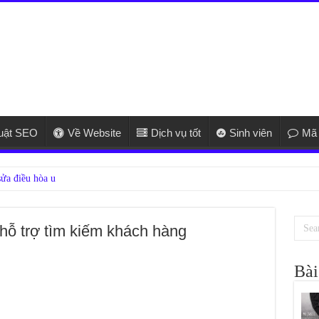
huật SEO
Về Website
Dịch vụ tốt
Sinh viên
Mã 
ỗ trợ tìm kiếm khách hàng
Bài