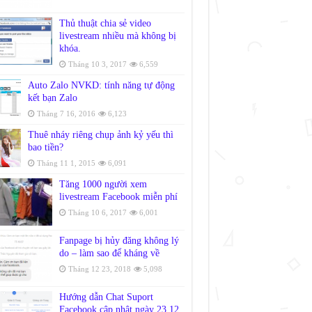
Thủ thuật chia sẻ video
livestream nhiều mà không bị
khóa.
Tháng 10 3, 2017
6,559
Auto Zalo NVKD: tính năng tự động
kết bạn Zalo
Tháng 7 16, 2016
6,123
Thuê nháy riêng chụp ảnh kỷ yếu thì
bao tiền?
Tháng 11 1, 2015
6,091
Tăng 1000 người xem
livestream Facebook miễn phí
Tháng 10 6, 2017
6,001
Fanpage bị hủy đăng không lý
do – làm sao để kháng về
Tháng 12 23, 2018
5,098
Hướng dẫn Chat Suport
Facebook cập nhật ngày 23.12