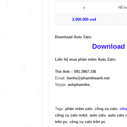
x
Hỗ tr
2.000.000 vnđ
Download Auto Zalo:
Download 
Liên hệ mua phần mềm Auto Zalo:
Thế Anh – 091.3967.336
Email:
lienhe@phamtheanh.net
Skype:
anhphamthe_
Tags:
phần mềm zalo
,
công cụ zalo
,
công
công cụ zalo nvkd
,
auto zalo
,
auto zalo 
trên pv
,
công cụ zalo trên pc