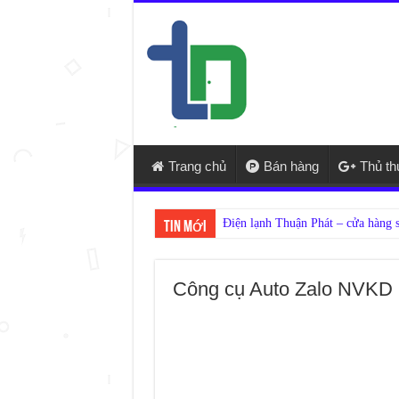
Trang chủ
Bán hàng
Thủ t
Nếu
Tin mới
Công cụ Auto Zalo NVKD h