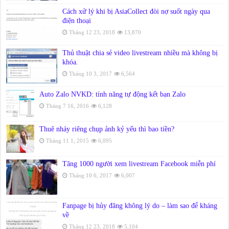
Cách xử lý khi bị AsiaCollect đòi nợ suốt ngày qua
điện thoại
Tháng 12 23, 2018
13,870
Thủ thuật chia sẻ video livestream nhiều mà không bị
khóa.
Tháng 10 3, 2017
6,564
Auto Zalo NVKD: tính năng tự động kết bạn Zalo
Tháng 7 16, 2016
6,128
Thuê nháy riêng chụp ảnh kỷ yếu thì bao tiền?
Tháng 11 1, 2015
6,095
Tăng 1000 người xem livestream Facebook miễn phí
Tháng 10 6, 2017
6,007
Fanpage bị hủy đăng không lý do – làm sao để kháng
về
Tháng 12 23, 2018
5,104