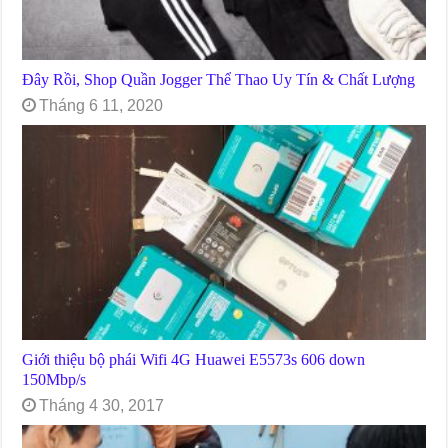
Đây Rồi, Shop Quần Jogger Thể Thao Uy Tín & Chất Lượng
Tháng 6 11, 2020
Giới thiệu bộ phái Wifi 4G Huawei E5573s 606 down
150Mbp/s
Tháng 4 30, 2017