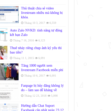
Thủ thuật chia sẻ video
livestream nhiều mà không bị
khóa.
Tháng 10 3, 2017
6,559
Auto Zalo NVKD: tính năng tự động
kết bạn Zalo
Tháng 7 16, 2016
6,123
Thuê nháy riêng chụp ảnh kỷ yếu thì
bao tiền?
Tháng 11 1, 2015
6,091
Tăng 1000 người xem
livestream Facebook miễn phí
Tháng 10 6, 2017
6,001
Fanpage bị hủy đăng không lý
do – làm sao để kháng về
Tháng 12 23, 2018
5,098
Hướng dẫn Chat Suport
Facebook cập nhật ngày 23.12