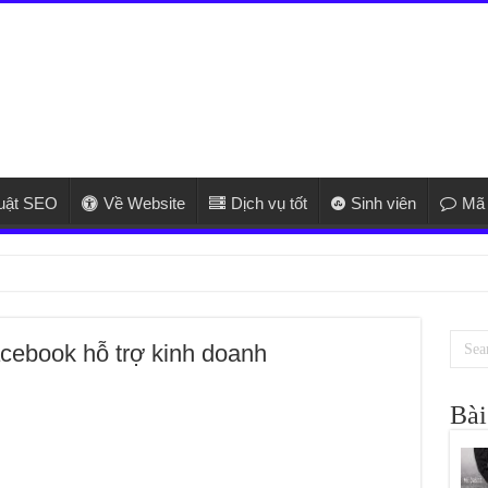
huật SEO
Về Website
Dịch vụ tốt
Sinh viên
Mã 
cebook hỗ trợ kinh doanh
Bài