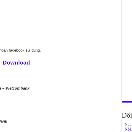
khoản facebook sử dụng.
Download
m – Vietcombank
Đối
Bank
Nếu 
Nội