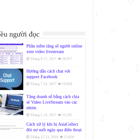
ều người đọc
Phần mềm tăng số người online
xem video livestream
Tháng 9 17, 2017
26,917
Hướng dẫn cách chat với
support Facebook
Tháng 7 23, 2017
19,830
Tăng doanh số bằng cách chia
sẻ Video LiveStream vào các
nhóm
Tháng 2 14, 2017
15,595
Cách xử lý khi bị AsiaCollect
đòi nợ suốt ngày qua điện thoại
Tháng 12 23, 2018
13,859