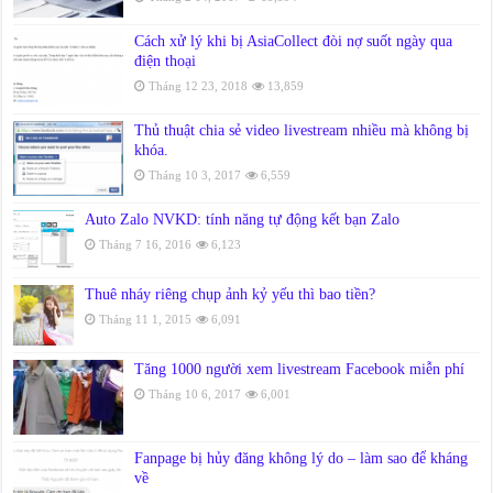
Cách xử lý khi bị AsiaCollect đòi nợ suốt ngày qua
điện thoại
Tháng 12 23, 2018
13,859
Thủ thuật chia sẻ video livestream nhiều mà không bị
khóa.
Tháng 10 3, 2017
6,559
Auto Zalo NVKD: tính năng tự động kết bạn Zalo
Tháng 7 16, 2016
6,123
Thuê nháy riêng chụp ảnh kỷ yếu thì bao tiền?
Tháng 11 1, 2015
6,091
Tăng 1000 người xem livestream Facebook miễn phí
Tháng 10 6, 2017
6,001
Fanpage bị hủy đăng không lý do – làm sao để kháng
về