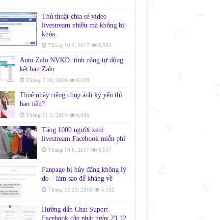
Thủ thuật chia sẻ video
livestream nhiều mà không bị
khóa.
Tháng 10 3, 2017
6,563
Auto Zalo NVKD: tính năng tự động
kết bạn Zalo
Tháng 7 16, 2016
6,128
Thuê nháy riêng chụp ảnh kỷ yếu thì
bao tiền?
Tháng 11 1, 2015
6,095
Tăng 1000 người xem
livestream Facebook miễn phí
Tháng 10 6, 2017
6,007
Fanpage bị hủy đăng không lý
do – làm sao để kháng về
Tháng 12 23, 2018
5,102
Hướng dẫn Chat Suport
Facebook cập nhật ngày 23.12