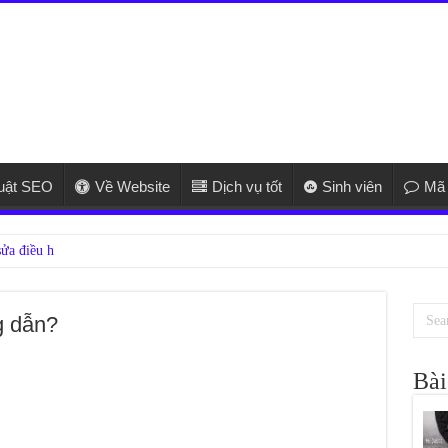
huật SEO
Về Website
Dịch vụ tốt
Sinh viên
Mã 
g dẫn?
Bài