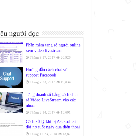
ều người đọc
Phần mềm tăng số người online
xem video livestream
Tháng 9 17, 2017
26,920
Hướng dẫn cách chat với
support Facebook
Tháng 7 23, 2017
19,834
Tăng doanh số bằng cách chia
sẻ Video LiveStream vào các
nhóm
Tháng 2 14, 2017
15,601
Cách xử lý khi bị AsiaCollect
đòi nợ suốt ngày qua điện thoại
Tháng 12 23, 2018
13,870