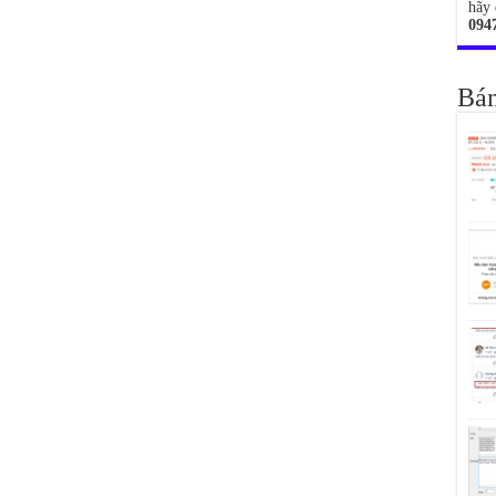
hãy 
094
Bán