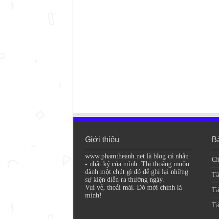
Giới thiệu
Bà
www.phamtheanh.net là blog cá nhân
Ch
- nhật ký của mình. Thi thoảng muốn
dành một chút gì đó để ghi lại những
Tă
sự kiện diễn ra thường ngày.
Vui vẻ, thoải mái. Đó mới chính là
Tă
mình!
Tă