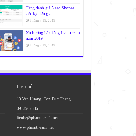
Tăng đánh giá 5 sao Shopee
cực kỳ đơn giản
Tháng 7 19, 2019
Xu hướng bán hàng live stream
năm 2019
Tháng 7 19, 2019
Liên hệ
19 Van Huong, Ton Duc Thang
0913967336
lienhe@phamtheanh.net
www.phamtheanh.net