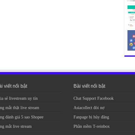
i viết nổi bật
Bài viết nổi bật
ia sẻ livestream uy tín
Chat Support Facebook
ng mắt thật live stream
Asiacollect đòi nợ
ng đánh giá 5 sao Shopee
Fanpage bị hủy đăng
ng mắt live stream
Phần mềm T-reinbox