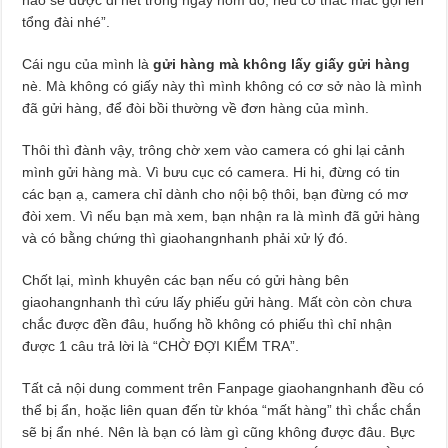
nào sẽ được đi hết trong ngày hôm đó, nếu có thắc mắc gọi lên
tổng đài nhé”.
Cái ngu của mình là
gửi hàng mà không lấy giấy gửi hàng
nè. Mà không có giấy này thì mình không có cơ sở nào là mình
đã gửi hàng, để đòi bồi thường về đơn hàng của mình.
Thôi thì đành vậy, trông chờ xem vào camera có ghi lại cảnh
mình gửi hàng mà. Vì bưu cục có camera. Hi hi, đừng có tin
các bạn ạ, camera chỉ dành cho nội bộ thôi, bạn đừng có mơ
đòi xem. Vì nếu bạn mà xem, bạn nhận ra là mình đã gửi hàng
và có bằng chứng thì giaohangnhanh phải xử lý đó.
Chốt lại, mình khuyên các bạn nếu có gửi hàng bên
giaohangnhanh thì cứu lấy phiếu gửi hàng. Mất còn còn chưa
chắc được đền đâu, huống hồ không có phiếu thì chỉ nhận
được 1 câu trả lời là “CHỜ ĐỢI KIỂM TRA”.
Tất cả nội dung comment trên Fanpage giaohangnhanh đều có
thể bị ẩn, hoặc liên quan đến từ khóa “mất hàng” thì chắc chắn
sẽ bị ẩn nhé. Nên là bạn có làm gì cũng không được đâu. Bực