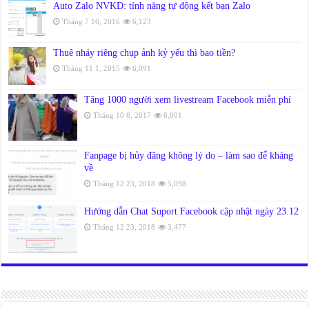
Auto Zalo NVKD: tính năng tự động kết bạn Zalo
Tháng 7 16, 2016
6,123
Thuê nháy riêng chụp ảnh kỷ yếu thì bao tiền?
Tháng 11 1, 2015
6,091
Tăng 1000 người xem livestream Facebook miễn phí
Tháng 10 6, 2017
6,001
Fanpage bị hủy đăng không lý do – làm sao để kháng
về
Tháng 12 23, 2018
5,098
Hướng dẫn Chat Suport Facebook cập nhật ngày 23.12
Tháng 12 23, 2018
3,477