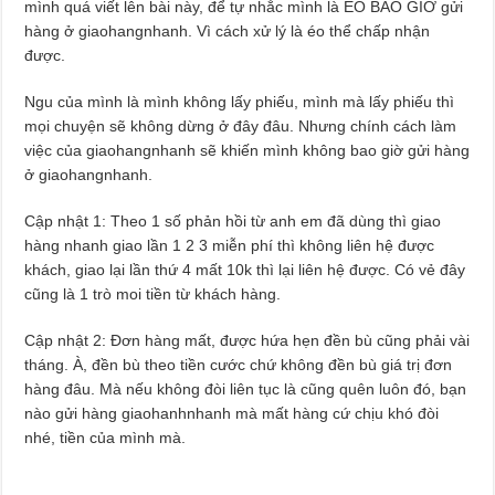
mình quá viết lên bài này, để tự nhắc mình là ÉO BAO GIỜ gửi
hàng ở giaohangnhanh. Vì cách xử lý là éo thể chấp nhận
được.
Ngu của mình là mình không lấy phiếu, mình mà lấy phiếu thì
mọi chuyện sẽ không dừng ở đây đâu. Nhưng chính cách làm
việc của giaohangnhanh sẽ khiến mình không bao giờ gửi hàng
ở giaohangnhanh.
Cập nhật 1: Theo 1 số phản hồi từ anh em đã dùng thì giao
hàng nhanh giao lần 1 2 3 miễn phí thì không liên hệ được
khách, giao lại lần thứ 4 mất 10k thì lại liên hệ được. Có vẻ đây
cũng là 1 trò moi tiền từ khách hàng.
Cập nhật 2: Đơn hàng mất, được hứa hẹn đền bù cũng phải vài
tháng. À, đền bù theo tiền cước chứ không đền bù giá trị đơn
hàng đâu. Mà nếu không đòi liên tục là cũng quên luôn đó, bạn
nào gửi hàng giaohanhnhanh mà mất hàng cứ chịu khó đòi
nhé, tiền của mình mà.