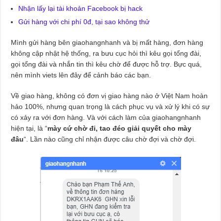
Nhận lấy lại tài khoản Facebook bị hack
Gửi hàng với chi phí 0đ, tại sao không thử
Mình gửi hàng bên giaohangnhanh và bị mất hàng, đơn hàng
không cập nhật hệ thống, ra bưu cục hỏi thì kêu gọi tổng đài,
gọi tổng đài và nhắn tin thì kêu chờ để được hỗ trợ. Bực quá,
nên mình viets lên đây để cảnh báo các bạn.
Về giao hàng, không có đơn vị giao hàng nào ở Việt Nam hoàn
hảo 100%, nhưng quan trọng là cách phục vụ và xử lý khi có sự
có xảy ra với đơn hàng. Và với cách làm của giaohangnhanh
hiện tại, là “
mày cứ chờ đi, tao đéo giải quyết cho mày
đâu
“. Lần nào cũng chỉ nhận được câu chờ đợi và chờ đợi.