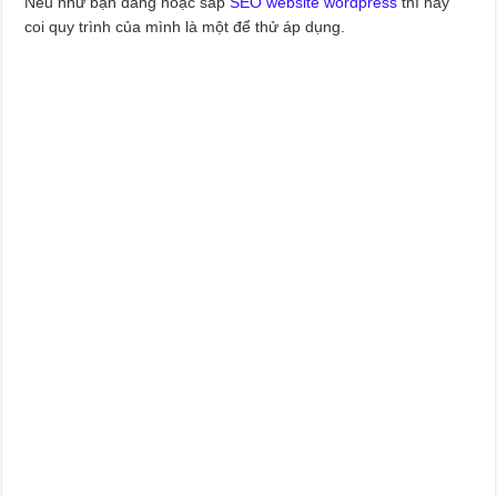
Nếu như bạn đang hoặc sắp
SEO website wordpress
thì hãy
coi quy trình của mình là một để thử áp dụng.