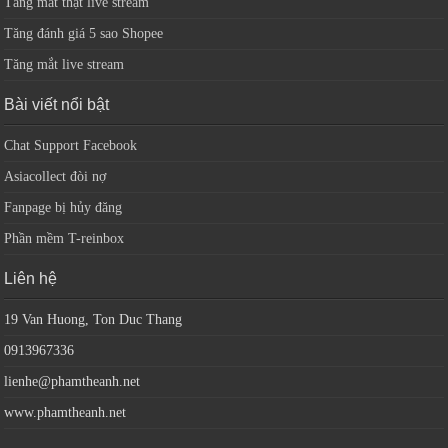
Tăng mắt thật live stream
Tăng đánh giá 5 sao Shopee
Tăng mắt live stream
Bài viết nổi bật
Chat Support Facebook
Asiacollect đòi nợ
Fanpage bị hủy đăng
Phần mềm T-reinbox
Liên hệ
19 Van Huong, Ton Duc Thang
0913967336
lienhe@phamtheanh.net
www.phamtheanh.net