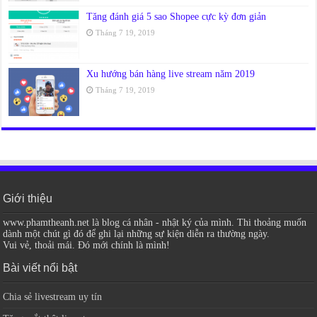
Tăng đánh giá 5 sao Shopee cực kỳ đơn giản
Tháng 7 19, 2019
Xu hướng bán hàng live stream năm 2019
Tháng 7 19, 2019
Giới thiệu
www.phamtheanh.net là blog cá nhân - nhật ký của mình. Thi thoảng muốn
dành một chút gì đó để ghi lại những sự kiện diễn ra thường ngày.
Vui vẻ, thoải mái. Đó mới chính là mình!
Bài viết nổi bật
Chia sẻ livestream uy tín