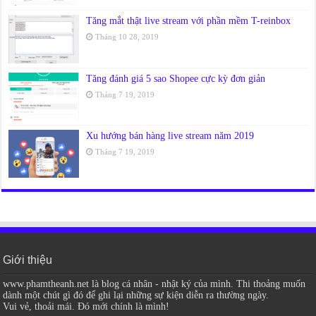
Tăng mắt thật live stream với phần mềm T-reinbox
Tháng 10 28, 2019
Tăng đánh giá 5 sao Shopee cực kỳ đơn giản
Tháng 7 19, 2019
Xu hướng bán hàng live stream năm 2019
Tháng 7 19, 2019
Giới thiệu
www.phamtheanh.net là blog cá nhân - nhật ký của mình. Thi thoảng muốn
dành một chút gì đó để ghi lại những sự kiện diễn ra thường ngày.
Vui vẻ, thoải mái. Đó mới chính là mình!