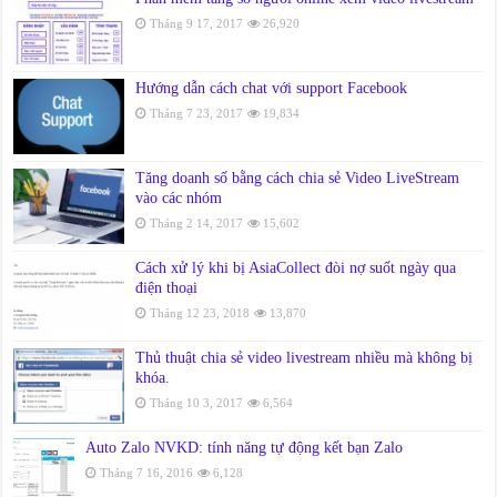
Tháng 9 17, 2017
26,920
Hướng dẫn cách chat với support Facebook
Tháng 7 23, 2017
19,834
Tăng doanh số bằng cách chia sẻ Video LiveStream
vào các nhóm
Tháng 2 14, 2017
15,602
Cách xử lý khi bị AsiaCollect đòi nợ suốt ngày qua
điện thoại
Tháng 12 23, 2018
13,870
Thủ thuật chia sẻ video livestream nhiều mà không bị
khóa.
Tháng 10 3, 2017
6,564
Auto Zalo NVKD: tính năng tự động kết bạn Zalo
Tháng 7 16, 2016
6,128