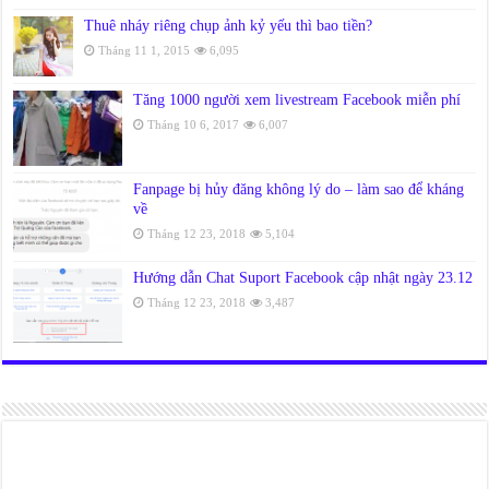
Thuê nháy riêng chụp ảnh kỷ yếu thì bao tiền?
Tháng 11 1, 2015
6,095
Tăng 1000 người xem livestream Facebook miễn phí
Tháng 10 6, 2017
6,007
Fanpage bị hủy đăng không lý do – làm sao để kháng
về
Tháng 12 23, 2018
5,104
Hướng dẫn Chat Suport Facebook cập nhật ngày 23.12
Tháng 12 23, 2018
3,487