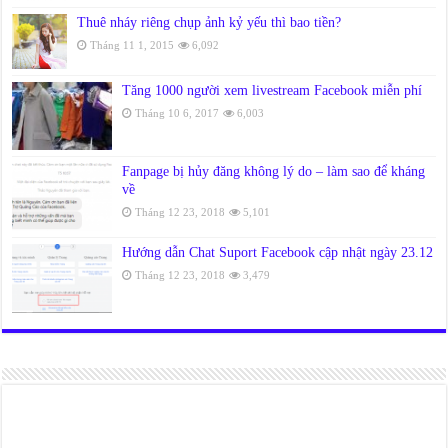
Thuê nháy riêng chụp ảnh kỷ yếu thì bao tiền?
Tháng 11 1, 2015
6,092
Tăng 1000 người xem livestream Facebook miễn phí
Tháng 10 6, 2017
6,003
Fanpage bị hủy đăng không lý do – làm sao để kháng
về
Tháng 12 23, 2018
5,101
Hướng dẫn Chat Suport Facebook cập nhật ngày 23.12
Tháng 12 23, 2018
3,479