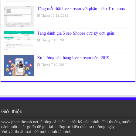
Tăng mắt thật live stream với phần mềm T-reinbox
Tháng 10 28, 2019
Tăng đánh giá 5 sao Shopee cực kỳ đơn giản
Tháng 7 19, 2019
Xu hướng bán hàng live stream năm 2019
Tháng 7 19, 2019
Giới thiệu
www.phamtheanh.net là blog cá nhân - nhật ký của mình. Thi thoảng muốn
dành một chút gì đó để ghi lại những sự kiện diễn ra thường ngày.
Vui vẻ, thoải mái. Đó mới chính là mình!