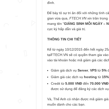
đình.
Để bày tỏ sự tri ân đối với những tình
gian vừa qua,
FTECH.VN
xin trân trọng
mang tên “
GIÁNG SINH MỖI NGÀY – 
cực kỳ hấp dẫn và giá trị.
THÔNG TIN CHI TIẾT
Kể từ ngày 10/12/2015 đến hết ngày 25
tạiFTECH.VN sẽ có quyền tham gia vào
vào tài khoản hoặc mã giảm giá các dịc
Giảm giá dịch vụ
Server
,
VPS
từ
5%
Giảm giá các dịch vụ
hosting
từ
15%
Credit từ
5.000 VNĐ
đến
70.000 VNĐ
được sử dụng để đăng ký các dịch vụ
Và, Thế Anh có nhận được mã giảm giá
muốn dành cho các bạn.