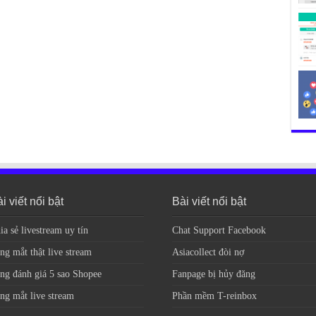
i viết nổi bật
Bài viết nổi bật
ia sẻ livestream uy tín
Chat Support Facebook
ng mắt thật live stream
Asiacollect đòi nợ
ng đánh giá 5 sao Shopee
Fanpage bị hủy đăng
ng mắt live stream
Phần mềm T-reinbox