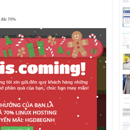
 đãi 70%.