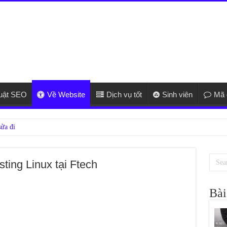
huật SEO
Về Website
Dịch vụ tốt
Sinh viên
Mã 
ing Linux tại Ftech
Bài