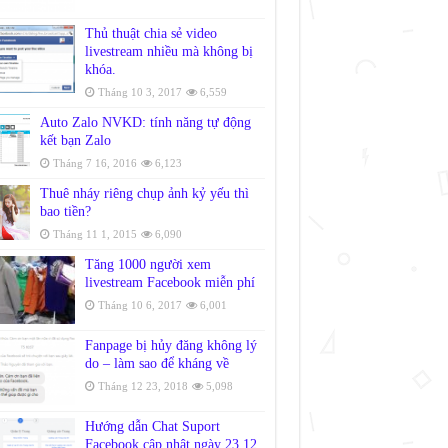
Thủ thuật chia sẻ video
livestream nhiều mà không bị
khóa.
Tháng 10 3, 2017
6,559
Auto Zalo NVKD: tính năng tự động
kết bạn Zalo
Tháng 7 16, 2016
6,123
Thuê nháy riêng chụp ảnh kỷ yếu thì
bao tiền?
Tháng 11 1, 2015
6,090
Tăng 1000 người xem
livestream Facebook miễn phí
Tháng 10 6, 2017
6,001
Fanpage bị hủy đăng không lý
do – làm sao để kháng về
Tháng 12 23, 2018
5,098
Hướng dẫn Chat Suport
Facebook cập nhật ngày 23.12