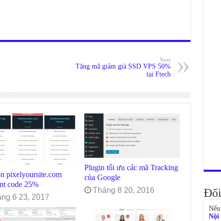
Next
Tặng mã giảm giá SSD VPS 50%
tại Ftech
Plugin tối ưu các mã Tracking
n pixelyoursite.com
của Google
unt code 25%
Tháng 8 20, 2016
Đối
ng 6 23, 2017
Nếu 
Nội