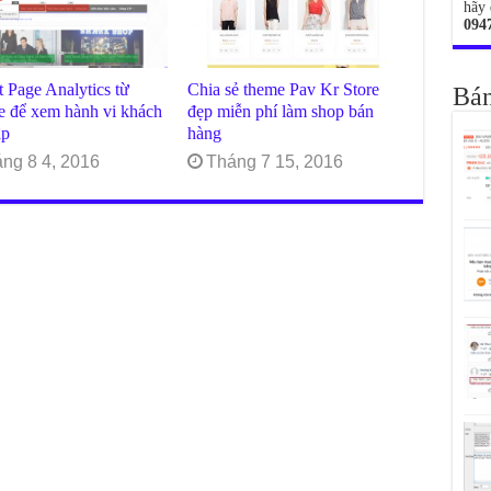
hãy 
094
t Page Analytics từ
Chia sẻ theme Pav Kr Store
Bán
e để xem hành vi khách
đẹp miễn phí làm shop bán
ập
hàng
ng 8 4, 2016
Tháng 7 15, 2016