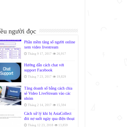
ều người đọc
Phần mềm tăng số người online
xem video livestream
Tháng 9 17, 2017
26,917
Hướng dẫn cách chat với
support Facebook
Tháng 7 23, 2017
19,829
Tăng doanh số bằng cách chia
sẻ Video LiveStream vào các
nhóm
Tháng 2 14, 2017
15,594
Cách xử lý khi bị AsiaCollect
đòi nợ suốt ngày qua điện thoại
Tháng 12 23, 2018
13,859