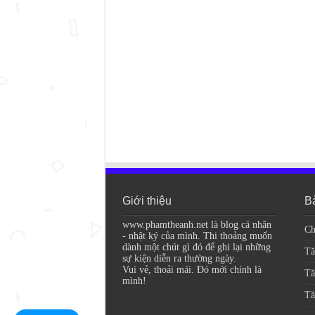
Giới thiệu
Bà
www.phamtheanh.net là blog cá nhân
Ch
- nhật ký của mình. Thi thoảng muốn
dành một chút gì đó để ghi lại những
Tă
sự kiện diễn ra thường ngày.
Vui vẻ, thoải mái. Đó mới chính là
Tă
mình!
Tă