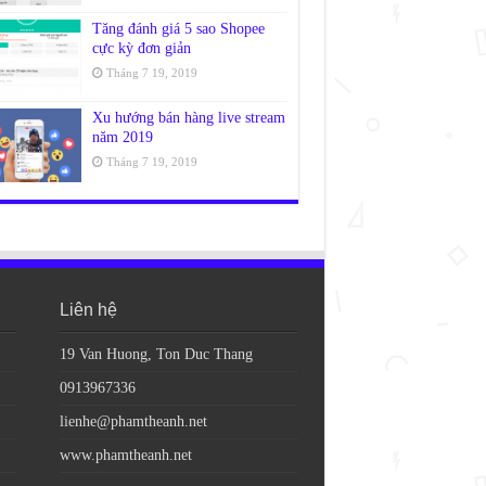
Tăng đánh giá 5 sao Shopee
cực kỳ đơn giản
Tháng 7 19, 2019
Xu hướng bán hàng live stream
năm 2019
Tháng 7 19, 2019
Liên hệ
19 Van Huong, Ton Duc Thang
0913967336
lienhe@phamtheanh.net
www.phamtheanh.net