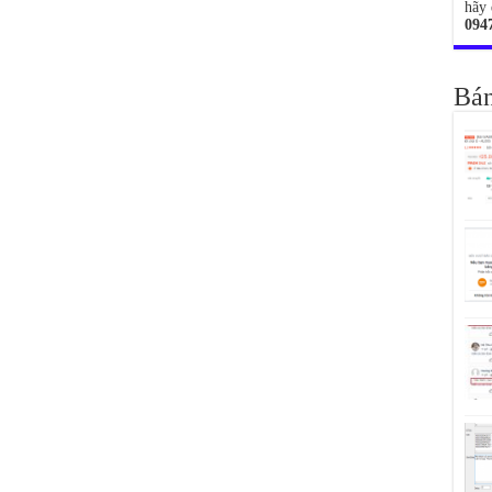
hãy 
094
Bán