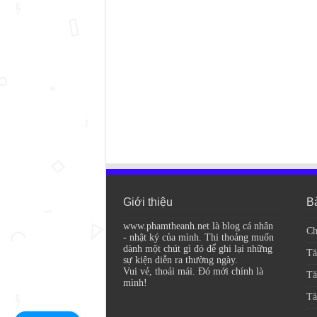
Giới thiệu
Bà
www.phamtheanh.net là blog cá nhân
Ch
- nhật ký của mình. Thi thoảng muốn
dành một chút gì đó để ghi lại những
Tă
sự kiện diễn ra thường ngày.
Vui vẻ, thoải mái. Đó mới chính là
Tă
mình!
Tă