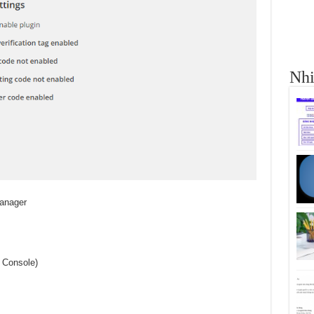
Nhi
anager
 Console)