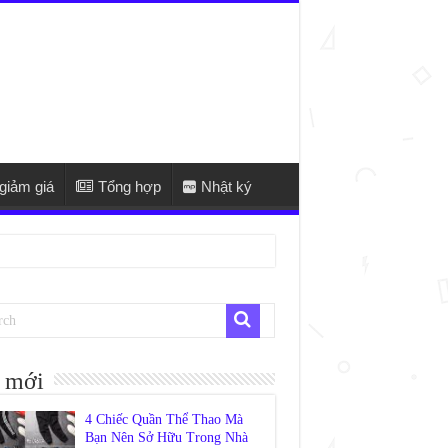
giảm giá
Tổng hợp
Nhật ký
 mới
4 Chiếc Quần Thể Thao Mà
Bạn Nên Sở Hữu Trong Nhà