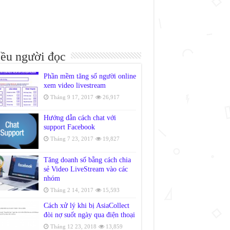
ều người đọc
Phần mềm tăng số người online
xem video livestream
Tháng 9 17, 2017
26,917
Hướng dẫn cách chat với
support Facebook
Tháng 7 23, 2017
19,827
Tăng doanh số bằng cách chia
sẻ Video LiveStream vào các
nhóm
Tháng 2 14, 2017
15,593
Cách xử lý khi bị AsiaCollect
đòi nợ suốt ngày qua điện thoại
Tháng 12 23, 2018
13,859