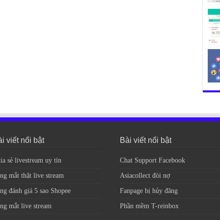
i viết nổi bật
Bài viết nổi bật
ia sẻ livestream uy tín
Chat Support Facebook
ng mắt thật live stream
Asiacollect đòi nợ
ng đánh giá 5 sao Shopee
Fanpage bị hủy đăng
ng mắt live stream
Phần mềm T-reinbox