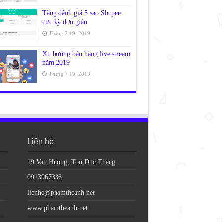
Tăng đánh giá 5 sao Shopee
cực kỳ đơn giản
Tháng 7 19, 2019
Xu hướng bán hàng live stream
năm 2019
Tháng 7 19, 2019
Liên hệ
19 Van Huong, Ton Duc Thang
0913967336
lienhe@phamtheanh.net
www.phamtheanh.net