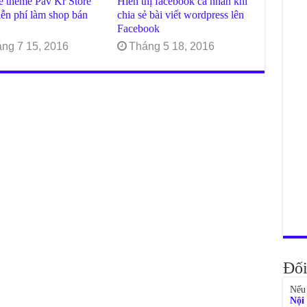
ẻ theme Pav Kr Store
Hiển thị facebook cá nhân khi
ễn phí làm shop bán
chia sẻ bài viết wordpress lên
Facebook
ng 7 15, 2016
Tháng 5 18, 2016
Đối
Nếu 
Nội