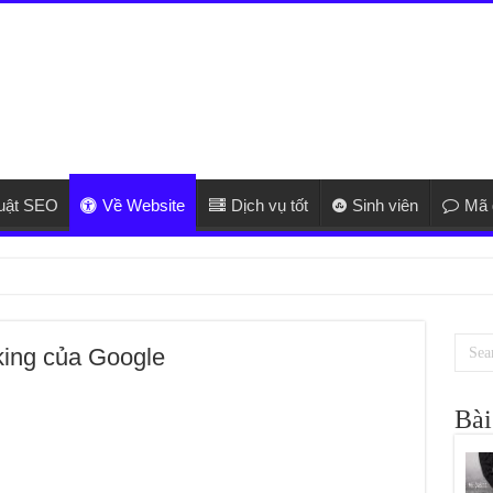
huật SEO
Về Website
Dịch vụ tốt
Sinh viên
Mã 
king của Google
Bài