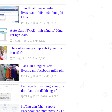
Thủ thuật chia sẻ video
livestream nhiều mà không bị
khóa.
Tháng 10 3, 2017
6,559
Auto Zalo NVKD: tính năng tự động
kết bạn Zalo
Tháng 7 16, 2016
6,122
Thuê nháy riêng chụp ảnh kỷ yếu thì
bao tiền?
Tháng 11 1, 2015
6,090
Tăng 1000 người xem
livestream Facebook miễn phí
Tháng 10 6, 2017
6,001
Fanpage bị hủy đăng không lý
do – làm sao để kháng về
Tháng 12 23, 2018
5,098
Hướng dẫn Chat Suport
Facebook cập nhật ngày 23.12