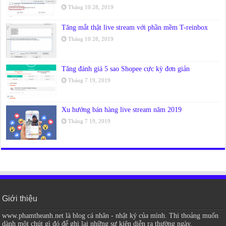
Tháng 10 28, 2019
Tăng mắt thật live stream với phần mềm T-reinbox
Tháng 10 28, 2019
Tăng đánh giá 5 sao Shopee cực kỳ đơn giản
Tháng 7 19, 2019
Xu hướng bán hàng live stream năm 2019
Tháng 7 19, 2019
Giới thiệu
www.phamtheanh.net là blog cá nhân - nhật ký của mình. Thi thoảng muốn
dành một chút gì đó để ghi lại những sự kiện diễn ra thường ngày.