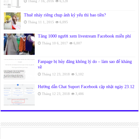
Tháng 7 16, 2016
6,128
Thuê nháy riêng chụp ảnh kỷ yếu thì bao tiền?
Tháng 11 1, 2015
6,095
Tăng 1000 người xem livestream Facebook miễn phí
Tháng 10 6, 2017
6,007
Fanpage bị hủy đăng không lý do – làm sao để kháng
về
Tháng 12 23, 2018
5,102
Hướng dẫn Chat Suport Facebook cập nhật ngày 23.12
Tháng 12 23, 2018
3,486