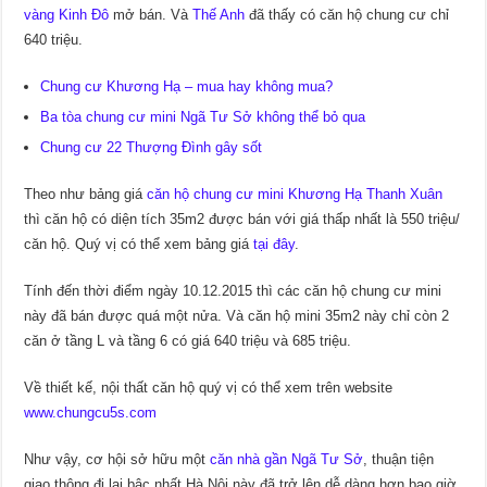
vàng Kinh Đô
mở bán. Và
Thế Anh
đã thấy có căn hộ chung cư chỉ
640 triệu.
Chung cư Khương Hạ – mua hay không mua?
Ba tòa chung cư mini Ngã Tư Sở không thể bỏ qua
Chung cư 22 Thượng Đình gây sốt
Theo như bảng giá
căn hộ chung cư mini Khương Hạ Thanh Xuân
thì căn hộ có diện tích 35m2 được bán với giá thấp nhất là 550 triệu/
căn hộ. Quý vị có thể xem bảng giá
tại đây
.
Tính đến thời điểm ngày 10.12.2015 thì các căn hộ chung cư mini
này đã bán được quá một nửa. Và căn hộ mini 35m2 này chỉ còn 2
căn ở tầng L và tầng 6 có giá 640 triệu và 685 triệu.
Về thiết kế, nội thất căn hộ quý vị có thể xem trên website
www.chungcu5s.com
Như vậy, cơ hội sở hữu một
căn nhà gần Ngã Tư Sở
, thuận tiện
giao thông đi lại bậc nhất Hà Nội này đã trở lên dễ dàng hơn bao giờ