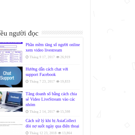
ều người đọc
Phần mềm tăng số người online
xem video livestream
Tháng 9 17, 2017
26,919
Hướng dẫn cách chat với
support Facebook
Tháng 7 23, 2017
19,833
Tăng doanh số bằng cách chia
sẻ Video LiveStream vào các
nhóm
Tháng 2 14, 2017
15,598
Cách xử lý khi bị AsiaCollect
đòi nợ suốt ngày qua điện thoại
Tháng 12 23, 2018
13,864