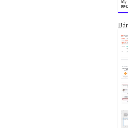
hãy 
094
Bán