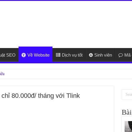
huật SEO
Về Website
Dịch vụ tốt
Sinh viên
Mã 
hỉ 80.000đ/ tháng với Tlink
Bài