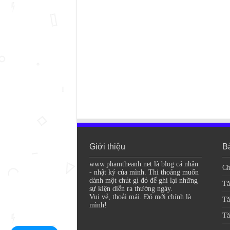
Giới thiệu
Bà
www.phamtheanh.net là blog cá nhân
Ch
- nhật ký của mình. Thi thoảng muốn
dành một chút gì đó để ghi lại những
Tă
sự kiện diễn ra thường ngày.
Vui vẻ, thoải mái. Đó mới chính là
Tă
mình!
Tă