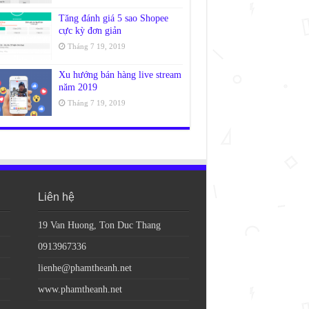
Tăng đánh giá 5 sao Shopee
cực kỳ đơn giản
Tháng 7 19, 2019
Xu hướng bán hàng live stream
năm 2019
Tháng 7 19, 2019
Liên hệ
19 Van Huong, Ton Duc Thang
0913967336
lienhe@phamtheanh.net
www.phamtheanh.net