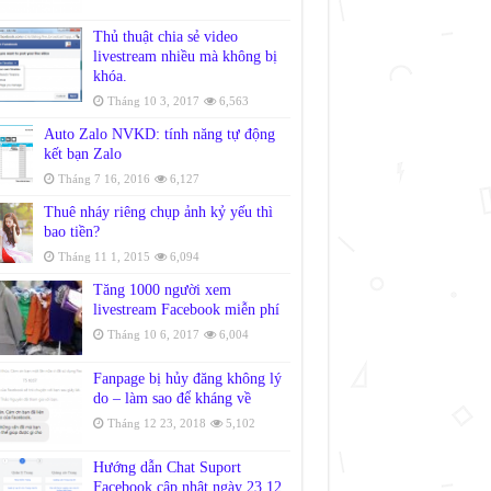
Thủ thuật chia sẻ video
livestream nhiều mà không bị
khóa.
Tháng 10 3, 2017
6,563
Auto Zalo NVKD: tính năng tự động
kết bạn Zalo
Tháng 7 16, 2016
6,127
Thuê nháy riêng chụp ảnh kỷ yếu thì
bao tiền?
Tháng 11 1, 2015
6,094
Tăng 1000 người xem
livestream Facebook miễn phí
Tháng 10 6, 2017
6,004
Fanpage bị hủy đăng không lý
do – làm sao để kháng về
Tháng 12 23, 2018
5,102
Hướng dẫn Chat Suport
Facebook cập nhật ngày 23.12