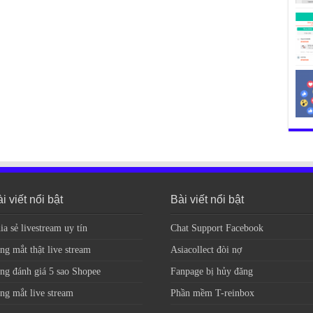
i viết nổi bật
Bài viết nổi bật
ia sẻ livestream uy tín
Chat Support Facebook
ng mắt thật live stream
Asiacollect đòi nợ
ng đánh giá 5 sao Shopee
Fanpage bị hủy đăng
ng mắt live stream
Phần mềm T-reinbox