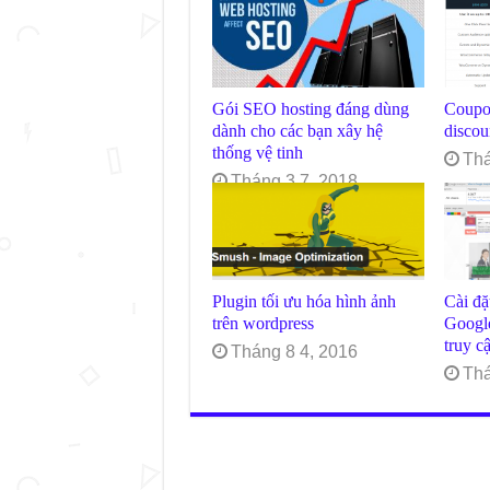
Gói SEO hosting đáng dùng
Coupo
dành cho các bạn xây hệ
disco
thống vệ tinh
Thá
Tháng 3 7, 2018
Plugin tối ưu hóa hình ảnh
Cài đặ
trên wordpress
Googl
truy c
Tháng 8 4, 2016
Thá