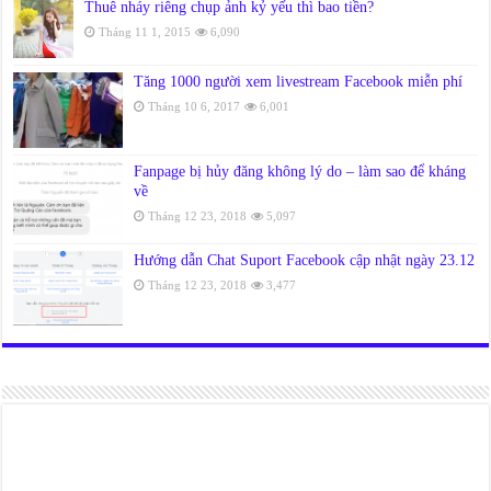
Thuê nháy riêng chụp ảnh kỷ yếu thì bao tiền?
Tháng 11 1, 2015
6,090
Tăng 1000 người xem livestream Facebook miễn phí
Tháng 10 6, 2017
6,001
Fanpage bị hủy đăng không lý do – làm sao để kháng
về
Tháng 12 23, 2018
5,097
Hướng dẫn Chat Suport Facebook cập nhật ngày 23.12
Tháng 12 23, 2018
3,477