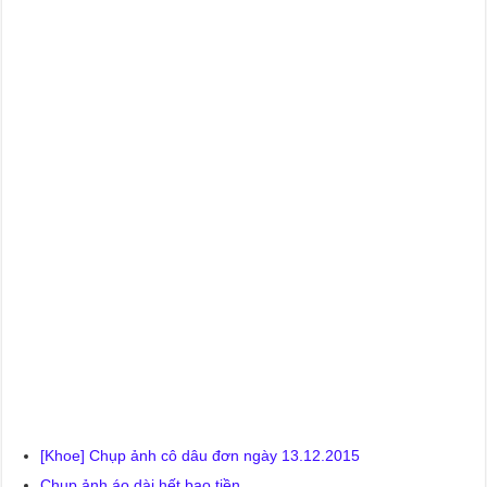
[Khoe] Chụp ảnh cô dâu đơn ngày 13.12.2015
Chụp ảnh áo dài hết bao tiền