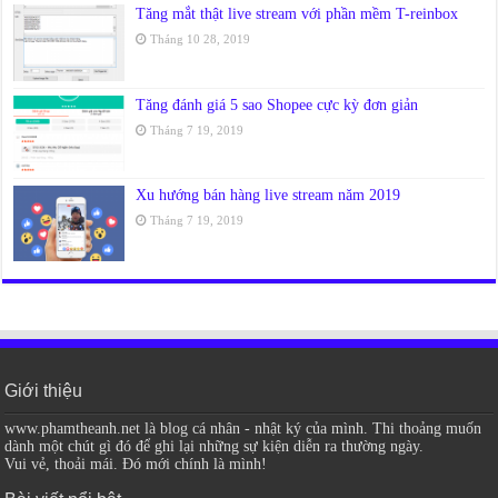
Tăng mắt thật live stream với phần mềm T-reinbox
Tháng 10 28, 2019
Tăng đánh giá 5 sao Shopee cực kỳ đơn giản
Tháng 7 19, 2019
Xu hướng bán hàng live stream năm 2019
Tháng 7 19, 2019
Giới thiệu
www.phamtheanh.net là blog cá nhân - nhật ký của mình. Thi thoảng muốn
dành một chút gì đó để ghi lại những sự kiện diễn ra thường ngày.
Vui vẻ, thoải mái. Đó mới chính là mình!