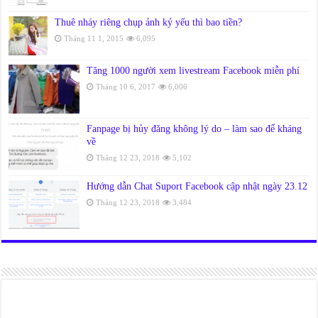
Thuê nháy riêng chụp ảnh kỷ yếu thì bao tiền?
Tháng 11 1, 2015
6,095
Tăng 1000 người xem livestream Facebook miễn phí
Tháng 10 6, 2017
6,006
Fanpage bị hủy đăng không lý do – làm sao để kháng
về
Tháng 12 23, 2018
5,102
Hướng dẫn Chat Suport Facebook cập nhật ngày 23.12
Tháng 12 23, 2018
3,484