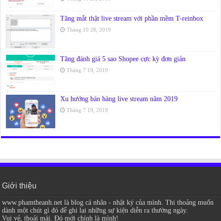
Tăng mắt thật live stream với phần mềm T-reinbox
Tháng 10 28, 2019
Tăng đánh giá 5 sao Shopee cực kỳ đơn giản
Tháng 7 19, 2019
Xu hướng bán hàng live stream năm 2019
Tháng 7 19, 2019
Giới thiệu
www.phamtheanh.net là blog cá nhân - nhật ký của mình. Thi thoảng muốn
dành một chút gì đó để ghi lại những sự kiện diễn ra thường ngày.
Vui vẻ, thoải mái. Đó mới chính là mình!