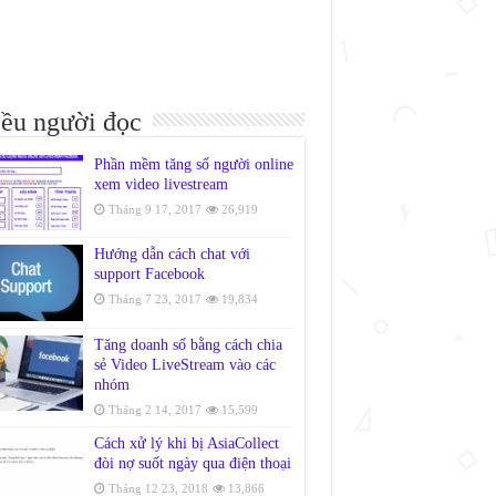
ều người đọc
Phần mềm tăng số người online
xem video livestream
Tháng 9 17, 2017
26,919
Hướng dẫn cách chat với
support Facebook
Tháng 7 23, 2017
19,834
Tăng doanh số bằng cách chia
sẻ Video LiveStream vào các
nhóm
Tháng 2 14, 2017
15,599
Cách xử lý khi bị AsiaCollect
đòi nợ suốt ngày qua điện thoại
Tháng 12 23, 2018
13,866