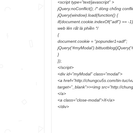
<script type=”text/javascript” >
jQuery.noConflict(); /* dòng chống conflic
jQuery(window).load(function() {
if(document.cookie.indexOf(“adf”) == -1)
web lên rất là phiền */
{
document.cookie = “popunder1=adf”;
jQuery(‘#myModal’).bittuotblog(jQuery(‘
}
});
</script>
<div id=”myModal” class=”modal”>
<a href=”http://chungcu5s.com/tin-tuc/
target=”_blank”>><img src=”http://chun
</a>
<a class=”close-modal”>X</a>
</div>