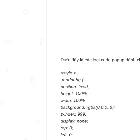
Dưới đây là các loại code popup dành ch
<style >
.modal-bg {
position: fixed;
height: 100%;
width: 100%;
background: rgba(0,0,0,.8);
z-index: 999;
display: none;
top: 0;
left: 0;