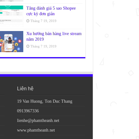
Tăng đánh giá 5 sao Shopee
cực kỳ đơn giản
Tháng 7 19, 2019
Xu hướng bán hàng live stream
năm 2019
Tháng 7 19, 2019
Liên hệ
19 Van Huong, Ton Duc Thang
0913967336
lienhe@phamtheanh.net
www.phamtheanh.net