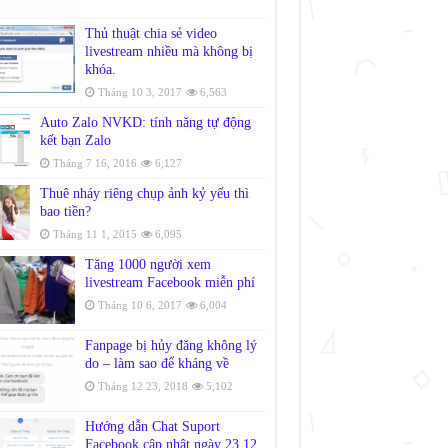
Thủ thuật chia sẻ video
livestream nhiều mà không bị
khóa.
Tháng 10 3, 2017
6,563
Auto Zalo NVKD: tính năng tự động
kết bạn Zalo
Tháng 7 16, 2016
6,127
Thuê nháy riêng chụp ảnh kỷ yếu thì
bao tiền?
Tháng 11 1, 2015
6,095
Tăng 1000 người xem
livestream Facebook miễn phí
Tháng 10 6, 2017
6,004
Fanpage bị hủy đăng không lý
do – làm sao để kháng về
Tháng 12 23, 2018
5,102
Hướng dẫn Chat Suport
Facebook cập nhật ngày 23.12