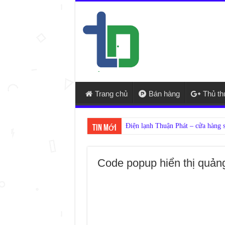
Trang chủ
Bán hàng
Thủ t
N
Tin mới
Code popup hiển thị quản