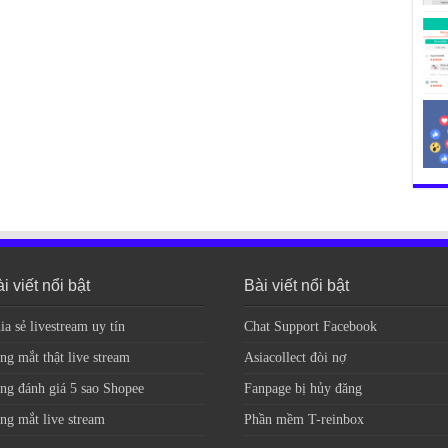
i viết nổi bật
Bài viết nổi bật
ia sẻ livestream uy tín
Chat Support Facebook
ng mắt thật live stream
Asiacollect đòi nợ
ng đánh giá 5 sao Shopee
Fanpage bị hủy đăng
ng mắt live stream
Phần mềm T-reinbox