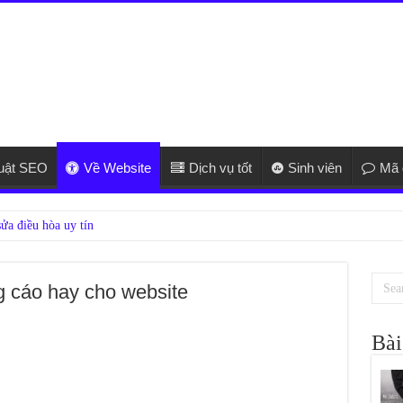
huật SEO
Về Website
Dịch vụ tốt
Sinh viên
Mã 
g cáo hay cho website
Bài