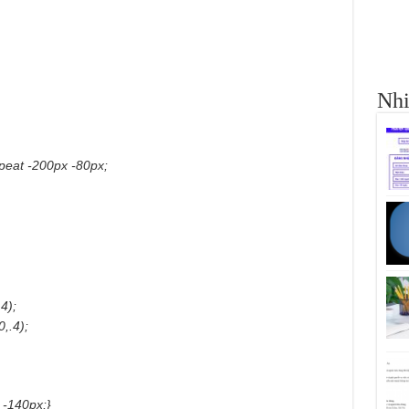
Nhi
peat -200px -80px;
4);
,.4);
 -140px;}