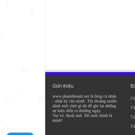
Giới thiệu
Bà
www.phamtheanh.net là blog cá nhân
Ch
- nhật ký của mình. Thi thoảng muốn
dành một chút gì đó để ghi lại những
Tă
sự kiện diễn ra thường ngày.
Vui vẻ, thoải mái. Đó mới chính là
Tă
mình!
Tă