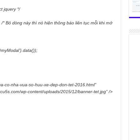
t jquery */
 /* Bỏ dòng này thì nó hiện thông báo liên tục mỗi khi mở
#myModal’).data());
vua-co-nha-vua-so-huu-xe-dep-don-tet-2016.html”
gcu5s.com/wp-content/uploads/2015/12/banner-tet.jpg” />