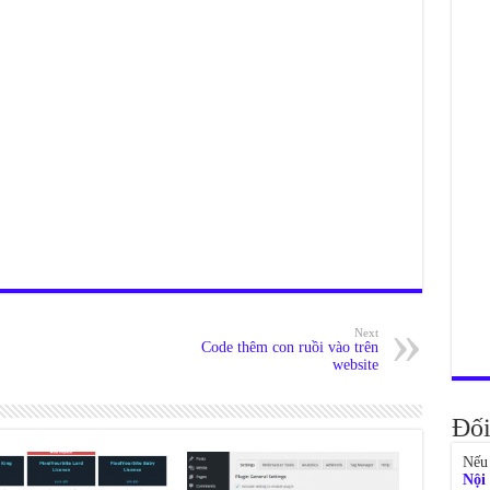
Next
Code thêm con ruồi vào trên
website
Đối
Nếu 
Nội