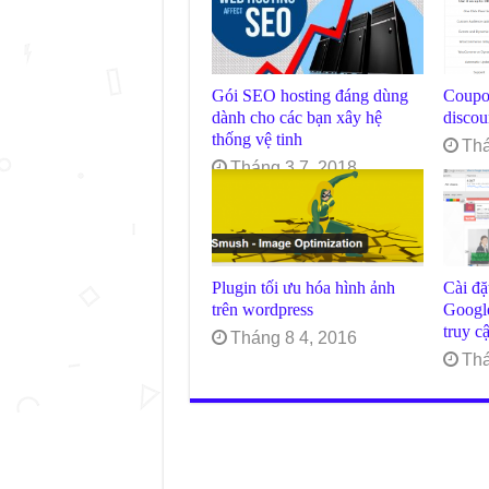
Gói SEO hosting đáng dùng
Coupo
dành cho các bạn xây hệ
disco
thống vệ tinh
Thá
Tháng 3 7, 2018
Plugin tối ưu hóa hình ảnh
Cài đặ
trên wordpress
Googl
truy c
Tháng 8 4, 2016
Thá