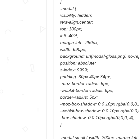
}
.modal {
visibility: hidden;
text-align:center;
top: 100px;
left: 40%;
margin-left: -250px;
width: 690px;
background: url(modal-gloss.png) no-re
position: absolute;
z-index: 9999;
padding: 30px 40px 34px;
-moz-border-radius: 5px;
-webkit-border-radius: 5px;
border-radius: 5px;
-moz-box-shadow: 0 0 10px rgba(0,0,0,.
-webkit-box-shadow: 0 0 10px rgba(0,0,0
-box-shadow: 0 0 10px rgba(0,0,0,.4);
}
.modal.small { width: 200px; margin-left: