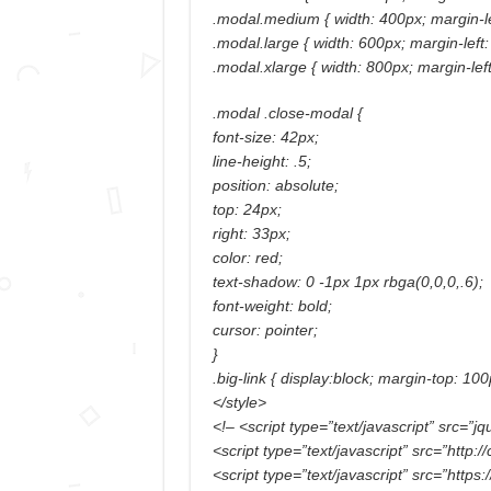
.modal.medium { width: 400px; margin-le
.modal.large { width: 600px; margin-left:
.modal.xlarge { width: 800px; margin-left
.modal .close-modal {
font-size: 42px;
line-height: .5;
position: absolute;
top: 24px;
right: 33px;
color: red;
text-shadow: 0 -1px 1px rbga(0,0,0,.6);
font-weight: bold;
cursor: pointer;
}
.big-link { display:block; margin-top: 100p
</style>
<!– <script type=”text/javascript” src=”jq
<script type=”text/javascript” src=”http:/
<script type=”text/javascript” src=”http