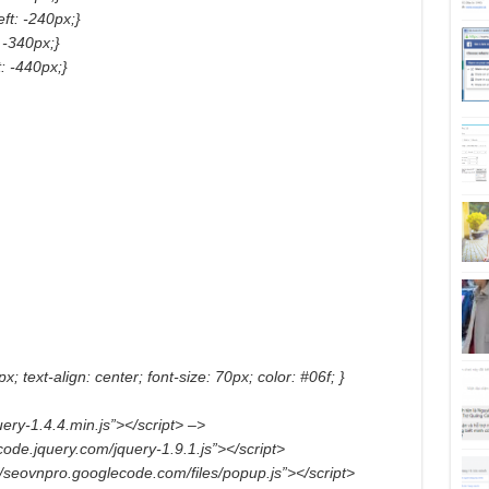
ft: -240px;}
 -340px;}
: -440px;}
x; text-align: center; font-size: 70px; color: #06f; }
uery-1.4.4.min.js”></script> –>
/code.jquery.com/jquery-1.9.1.js”></script>
s://seovnpro.googlecode.com/files/popup.js”></script>