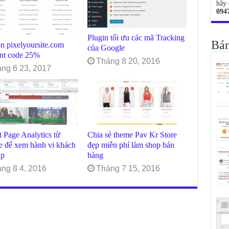
hãy 
094
Plugin tối ưu các mã Tracking
Bán
n pixelyoursite.com
của Google
unt code 25%
Tháng 8 20, 2016
ng 6 23, 2017
t Page Analytics từ
Chia sẻ theme Pav Kr Store
e để xem hành vi khách
đẹp miễn phí làm shop bán
ập
hàng
ng 8 4, 2016
Tháng 7 15, 2016