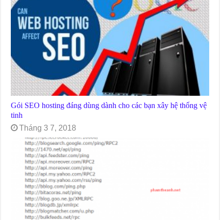
Gói SEO hosting đáng dùng dành cho các bạn xây hệ thống vệ
tinh
Tháng 3 7, 2018