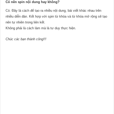
Có nên spin nội dung hay không?
Có. Đây là cách để tạo ra nhiều nội dung, bài viết khác nhau trên
nhiều diễn đàn. Kết hợp với spin từ khóa và từ khóa mở rộng sẽ tạo
nên tự nhiên trong liên kết.
Không phải là cách làm mà là tư duy thực hiện.
Chúc các bạn thành công!!!