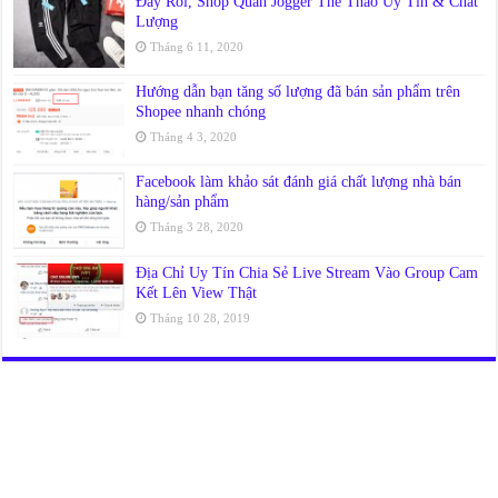
Đây Rồi, Shop Quần Jogger Thể Thao Uy Tín & Chất
Lượng
Tháng 6 11, 2020
Hướng dẫn bạn tăng số lượng đã bán sản phẩm trên
Shopee nhanh chóng
Tháng 4 3, 2020
Facebook làm khảo sát đánh giá chất lượng nhà bán
hàng/sản phẩm
Tháng 3 28, 2020
Địa Chỉ Uy Tín Chia Sẻ Live Stream Vào Group Cam
Kết Lên View Thật
Tháng 10 28, 2019