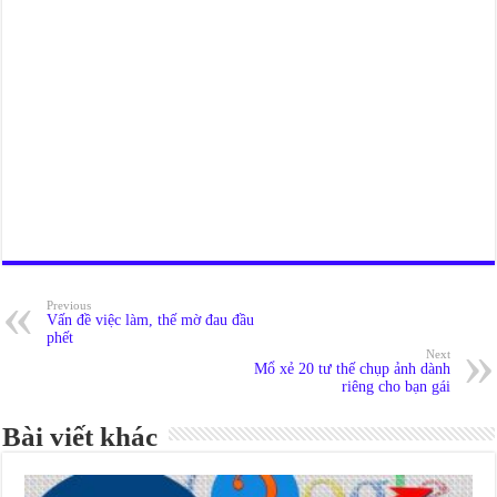
Previous
Vấn đề việc làm, thế mờ đau đầu
phết
Next
Mổ xẻ 20 tư thế chụp ảnh dành
riêng cho bạn gái
Bài viết khác