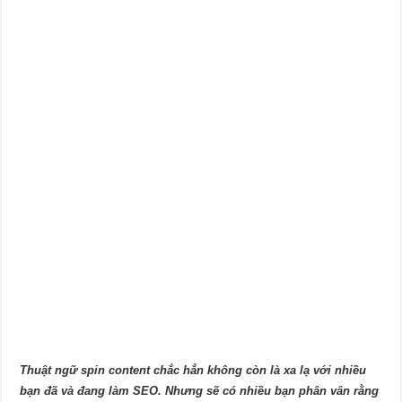
Thuật ngữ spin content chắc hẳn không còn là xa lạ với nhiều
bạn đã và đang làm SEO. Nhưng sẽ có nhiều bạn phân vân rằng