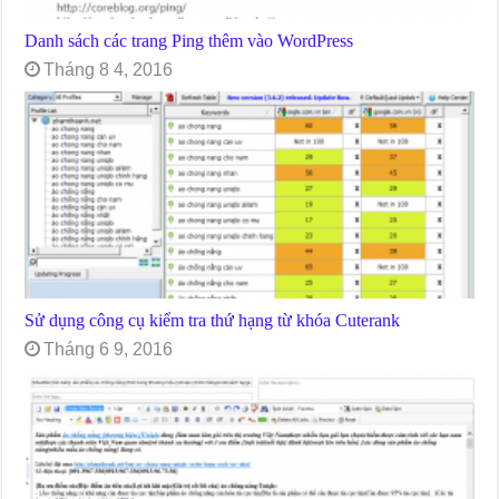
Danh sách các trang Ping thêm vào WordPress
Tháng 8 4, 2016
Sử dụng công cụ kiểm tra thứ hạng từ khóa Cuterank
Tháng 6 9, 2016