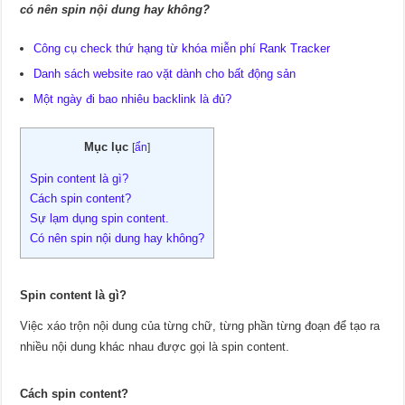
có nên spin nội dung hay không?
Công cụ check thứ hạng từ khóa miễn phí Rank Tracker
Danh sách website rao vặt dành cho bất động sản
Một ngày đi bao nhiêu backlink là đủ?
Mục lục
[
ẩn
]
Spin content là gì?
Cách spin content?
Sự lạm dụng spin content.
Có nên spin nội dung hay không?
Spin content là gì?
Việc xáo trộn nội dung của từng chữ, từng phần từng đoạn để tạo ra
nhiều nội dung khác nhau được gọi là spin content.
Cách spin content?