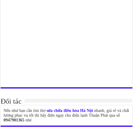
Đối tác
Nếu như bạn cần tìm thợ
sửa chữa điều hòa Hà Nội
nhanh, giá rẻ và chất
lượng phục vụ tốt thì hãy điện ngay cho điện lạnh Thuận Phát qua số
0947901365
nhé.