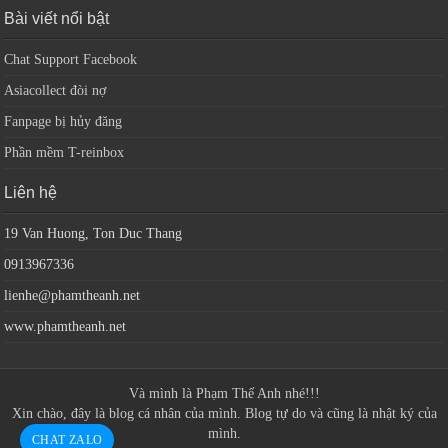
Bài viết nổi bật
Chat Support Facebook
Asiacollect đòi nợ
Fanpage bị hủy đăng
Phần mềm T-reinbox
Liên hệ
19 Van Huong, Ton Duc Thang
0913967336
lienhe@phamtheanh.net
www.phamtheanh.net
Và mình là
Phạm Thế Anh
nhé!!!
Xin chào, đây là blog cá nhân của mình. Blog tự do và cũng là nhật ký của
mình.
CHAT ZALO