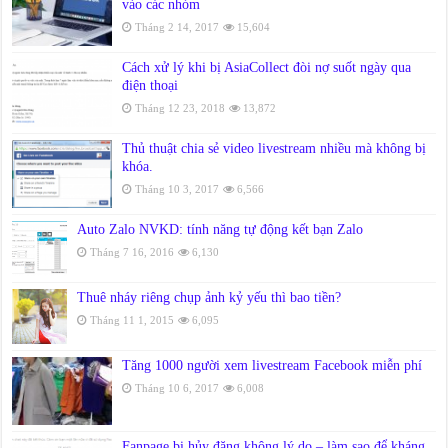
vào các nhóm
Tháng 2 14, 2017
15,604
Cách xử lý khi bị AsiaCollect đòi nợ suốt ngày qua
điện thoại
Tháng 12 23, 2018
13,872
Thủ thuật chia sẻ video livestream nhiều mà không bị
khóa.
Tháng 10 3, 2017
6,566
Auto Zalo NVKD: tính năng tự động kết bạn Zalo
Tháng 7 16, 2016
6,130
Thuê nháy riêng chụp ảnh kỷ yếu thì bao tiền?
Tháng 11 1, 2015
6,095
Tăng 1000 người xem livestream Facebook miễn phí
Tháng 10 6, 2017
6,008
Fanpage bị hủy đăng không lý do – làm sao để kháng