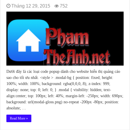
Tháng 12 29, 2015
752
Dưới đây là các loại code popup dành cho website hiển thị quảng cáo
sao cho tối ưu nhất. <style > .modal-bg { position: fixed; height:
100%; width: 100%; background: rgba(0,0,0,.8); z-index: 999;
display: none; top: 0; left: 0; } .modal { visibility: hidden; text-
align:center; top: 100px; left: 40%; margin-left: -250px; width: 690px;
background: url(modal-gloss.png) no-repeat -200px -80px; position:
absolute; …
Read More »