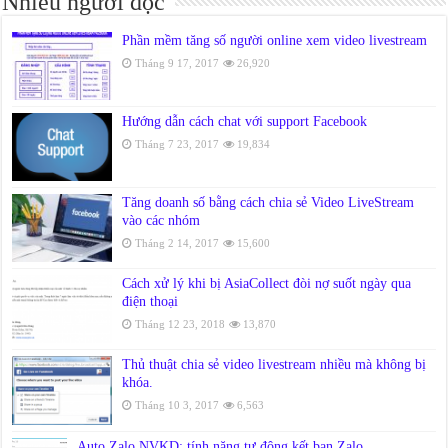
Nhiều người đọc
Phần mềm tăng số người online xem video livestream
Tháng 9 17, 2017
26,920
Hướng dẫn cách chat với support Facebook
Tháng 7 23, 2017
19,834
Tăng doanh số bằng cách chia sẻ Video LiveStream
vào các nhóm
Tháng 2 14, 2017
15,600
Cách xử lý khi bị AsiaCollect đòi nợ suốt ngày qua
điện thoại
Tháng 12 23, 2018
13,870
Thủ thuật chia sẻ video livestream nhiều mà không bị
khóa.
Tháng 10 3, 2017
6,563
Auto Zalo NVKD: tính năng tự động kết bạn Zalo