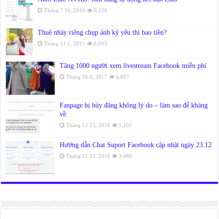
Tháng 7 16, 2016
6,128
Thuê nháy riêng chụp ảnh kỷ yếu thì bao tiền?
Tháng 11 1, 2015
6,095
Tăng 1000 người xem livestream Facebook miễn phí
Tháng 10 6, 2017
6,007
Fanpage bị hủy đăng không lý do – làm sao để kháng
về
Tháng 12 23, 2018
5,102
Hướng dẫn Chat Suport Facebook cập nhật ngày 23.12
Tháng 12 23, 2018
3,486