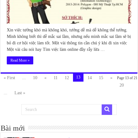
Xin việc tưởng khó mà không khó, tưởng dễ mà dễ không thể tưởng.
Mình không biết thì dễ mắc sai lầm, nhưng nếu mình mắc sai lầm sẽ bị
bỏ đi cơ hội việc làm tốt. Một vài thông tin cần chú ý khi đi xin việc
Một vài câu nói hay Tìm việc làm online đầy rẫy lừa …
Read More »
13
« First
...
10
«
11
12
14
15
»
Page 13 of 21
20
...
Last »
Bài mới