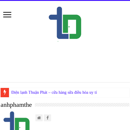
Nếu
anhphamthe