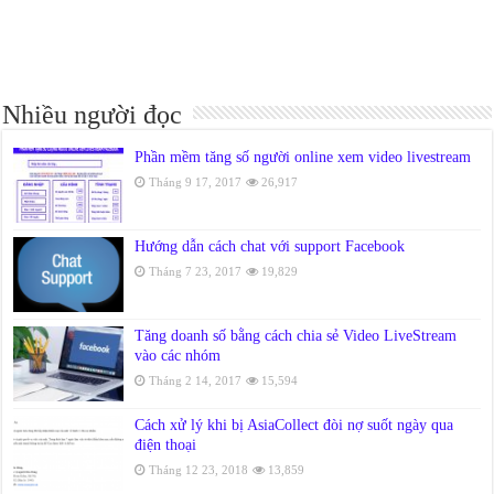
Nhiều người đọc
Phần mềm tăng số người online xem video livestream
Tháng 9 17, 2017
26,917
Hướng dẫn cách chat với support Facebook
Tháng 7 23, 2017
19,829
Tăng doanh số bằng cách chia sẻ Video LiveStream
vào các nhóm
Tháng 2 14, 2017
15,594
Cách xử lý khi bị AsiaCollect đòi nợ suốt ngày qua
điện thoại
Tháng 12 23, 2018
13,859