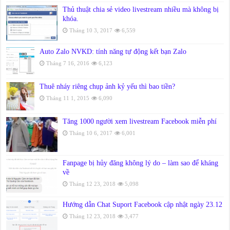
Thủ thuật chia sẻ video livestream nhiều mà không bị
khóa.
Tháng 10 3, 2017
6,559
Auto Zalo NVKD: tính năng tự động kết bạn Zalo
Tháng 7 16, 2016
6,123
Thuê nháy riêng chụp ảnh kỷ yếu thì bao tiền?
Tháng 11 1, 2015
6,090
Tăng 1000 người xem livestream Facebook miễn phí
Tháng 10 6, 2017
6,001
Fanpage bị hủy đăng không lý do – làm sao để kháng
về
Tháng 12 23, 2018
5,098
Hướng dẫn Chat Suport Facebook cập nhật ngày 23.12
Tháng 12 23, 2018
3,477