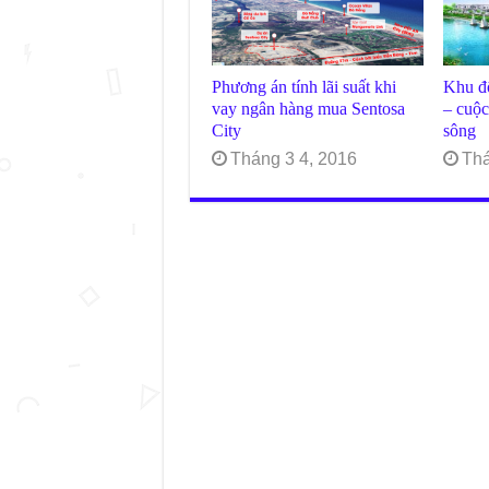
Phương án tính lãi suất khi
Khu đô
vay ngân hàng mua Sentosa
– cuộc
City
sông
Tháng 3 4, 2016
Thá