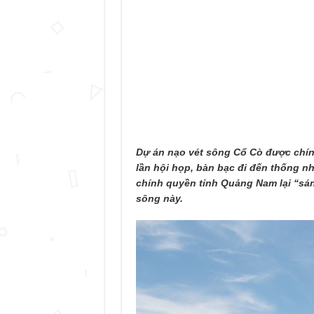
Dự án nạo vét sông Cổ Cò được chí
lần hội họp, bàn bạc đi đến thống n
chính quyền tỉnh Quảng Nam lại “sáng
sông này.