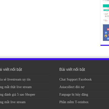
i viết nổi bật
Bài viết nổi bật
ia sẻ livestream uy tín
Chat Support Facebook
ng mắt thật live stream
Asiacollect đòi nợ
ng đánh giá 5 sao Shopee
Fanpage bị hủy đăng
ng mắt live stream
Phần mềm T-reinbox