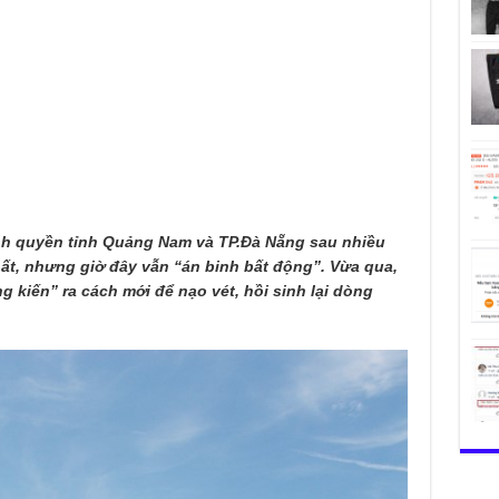
nh quyền tỉnh Quảng Nam và TP.Đà Nẵng sau nhiều
hất, nhưng giờ đây vẫn “án binh bất động”. Vừa qua,
 kiến” ra cách mới để nạo vét, hồi sinh lại dòng