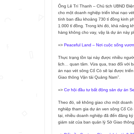
Ông Lê Trí Thanh – Chủ tịch UBND Điện 
cho một doanh nghiệp triển khai nạo vét
tính ban đầu khoảng 730 tỉ đồng kinh ph
1.000 tỉ đồng. Trong khi đó, khả năng kh
hàng không cho vay, vậy là dự án này p
=>
Peaceful Land – Nơi cuộc sống vươn
Thực trạng tồn tại này được nhiều ngườ
lịch… quan tâm. Vừa qua, trao đổi với 
án nạo vét sông Cổ Cò sẽ lại được triển
Giao thông Vận tải Quảng Nam”.
=>
Cơ hội đầu tư bất động sản dự án Se
Theo đó, sẽ không giao cho một doanh 
nghiệp tham gia dự án ven sông Cổ Cò 
tại, nhiều doanh nghiệp đã đến đăng ký
giám sát của ban quản lý Sở Giao thông