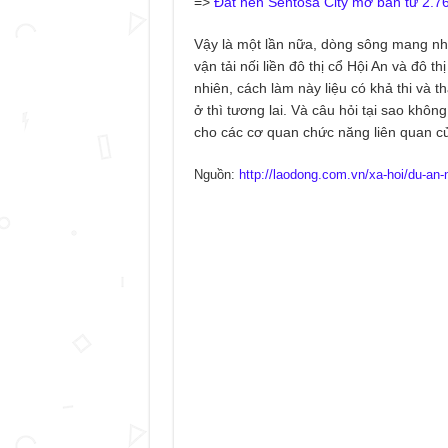
=>
Đất nền Sentosa City mở bán từ 2.76
Vậy là một lần nữa, dòng sông mang nhiều 
vận tải nối liền đô thị cổ Hội An và đô
nhiên, cách làm này liệu có khả thi và 
ở thì tương lai. Và câu hỏi tại sao khô
cho các cơ quan chức năng liên quan c
Nguồn:
http://laodong.com.vn/xa-hoi/du-an-