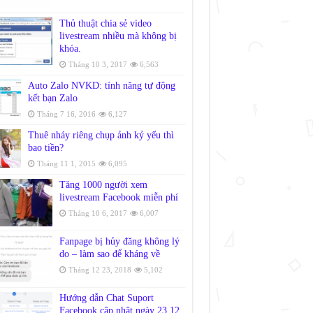
Thủ thuật chia sẻ video
livestream nhiều mà không bị
khóa.
Tháng 10 3, 2017
6,563
Auto Zalo NVKD: tính năng tự động
kết bạn Zalo
Tháng 7 16, 2016
6,127
Thuê nháy riêng chụp ảnh kỷ yếu thì
bao tiền?
Tháng 11 1, 2015
6,095
Tăng 1000 người xem
livestream Facebook miễn phí
Tháng 10 6, 2017
6,007
Fanpage bị hủy đăng không lý
do – làm sao để kháng về
Tháng 12 23, 2018
5,102
Hướng dẫn Chat Suport
Facebook cập nhật ngày 23.12