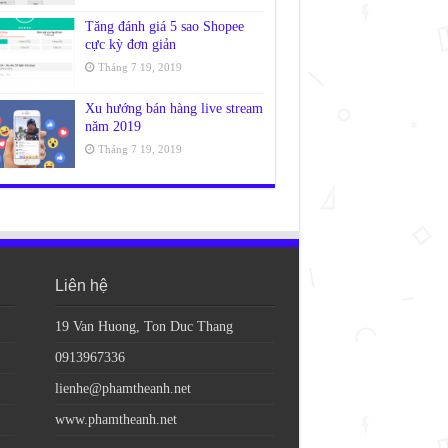
Tăng đánh giá 5 sao Shopee
cực kỳ đơn giản
Tháng 7 19, 2019
Xu hướng bán hàng live stream
năm 2019
Tháng 7 19, 2019
Liên hệ
19 Van Huong, Ton Duc Thang
0913967336
lienhe@phamtheanh.net
www.phamtheanh.net