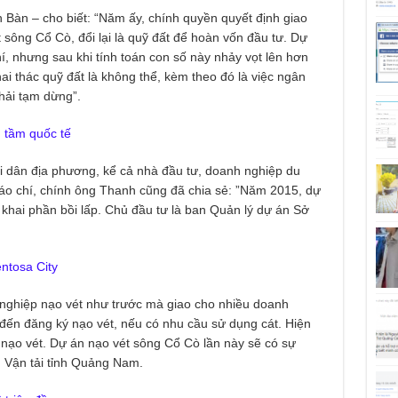
Bàn – cho biết: “Năm ấy, chính quyền quyết định giao
 sông Cổ Cò, đổi lại là quỹ đất để hoàn vốn đầu tư. Dự
í, nhưng sau khi tính toán con số này nhảy vọt lên hơn
ai thác quỹ đất là không thể, kèm theo đó là việc ngân
hải tạm dừng”.
 tầm quốc tế
i dân địa phương, kể cả nhà đầu tư, doanh nghiệp du
báo chí, chính ông Thanh cũng đã chia sẻ: ”Năm 2015, dự
 khai phần bồi lấp. Chủ đầu tư là ban Quản lý dự án Sở
ntosa City
nghiệp nạo vét như trước mà giao cho nhiều doanh
đến đăng ký nạo vét, nếu có nhu cầu sử dụng cát. Hiện
 nạo vét. Dự án nạo vét sông Cổ Cò lần này sẽ có sự
 Vận tải tỉnh Quảng Nam.