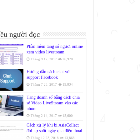
ều người đọc
Phần mềm tăng số người online
xem video livestream
Tháng 9 17, 2017
26,920
Hướng dẫn cách chat với
support Facebook
Tháng 7 23, 2017
19,834
Tăng doanh số bằng cách chia
sẻ Video LiveStream vào các
nhóm
Tháng 2 14, 2017
15,600
Cách xử lý khi bị AsiaCollect
đòi nợ suốt ngày qua điện thoại
Tháng 12 23, 2018
13,868