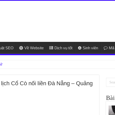
huật SEO
Về Website
Dịch vụ tốt
Sinh viên
Mã 
 lịch Cổ Cò nối liền Đà Nẵng – Quảng
Bài