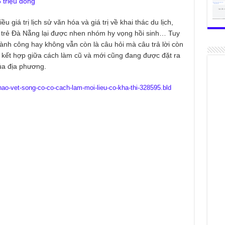
 triệu đồng
giá trị lịch sử văn hóa và giá trị về khai thác du lịch,
 thị trẻ Đà Nẵng lại được nhen nhóm hy vọng hồi sinh… Tuy
thành công hay không vẫn còn là câu hỏi mà câu trả lời còn
ng kết hợp giữa cách làm cũ và mới cũng đang được đặt ra
ủa địa phương.
nao-vet-song-co-co-cach-lam-moi-lieu-co-kha-thi-328595.bld