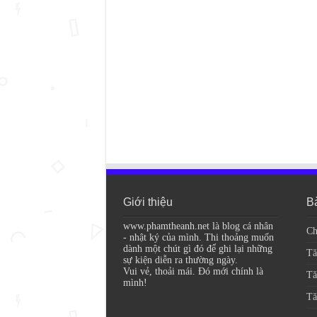
Giới thiệu
Bà
www.phamtheanh.net là blog cá nhân
Ch
- nhật ký của mình. Thi thoảng muốn
dành một chút gì đó để ghi lại những
Tă
sự kiện diễn ra thường ngày.
Vui vẻ, thoải mái. Đó mới chính là
Tă
mình!
Tă