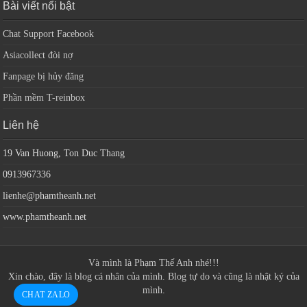
Bài viết nổi bật
Chat Support Facebook
Asiacollect đòi nợ
Fanpage bị hủy đăng
Phần mềm T-reinbox
Liên hệ
19 Van Huong, Ton Duc Thang
0913967336
lienhe@phamtheanh.net
www.phamtheanh.net
Và mình là
Phạm Thế Anh
nhé!!!
Xin chào, đây là blog cá nhân của mình. Blog tự do và cũng là nhật ký của
mình.
CHAT ZALO