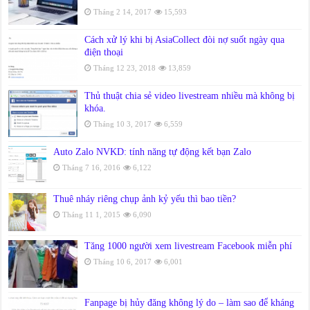
Tháng 2 14, 2017
15,593
Cách xử lý khi bị AsiaCollect đòi nợ suốt ngày qua
điện thoại
Tháng 12 23, 2018
13,859
Thủ thuật chia sẻ video livestream nhiều mà không bị
khóa.
Tháng 10 3, 2017
6,559
Auto Zalo NVKD: tính năng tự động kết bạn Zalo
Tháng 7 16, 2016
6,122
Thuê nháy riêng chụp ảnh kỷ yếu thì bao tiền?
Tháng 11 1, 2015
6,090
Tăng 1000 người xem livestream Facebook miễn phí
Tháng 10 6, 2017
6,001
Fanpage bị hủy đăng không lý do – làm sao để kháng