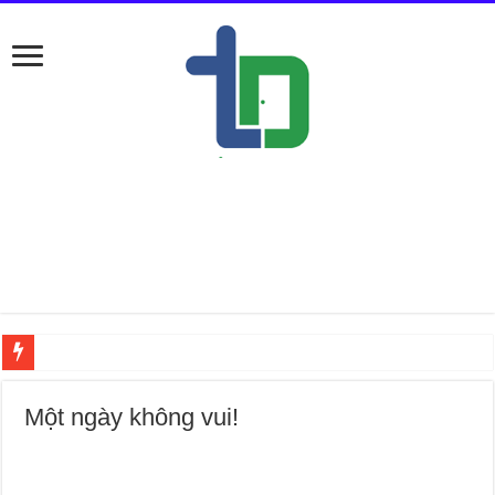
Nếu ở Đống Đa
Một ngày không vui!