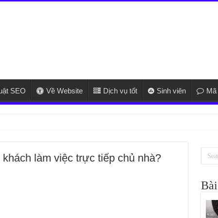
huật SEO
Về Website
Dịch vụ tốt
Sinh viên
Mã 
ửa điều hòa uy tín tại Cầu Giấy
i khách làm việc trực tiếp chủ nhà?
Bài