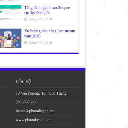
Tăng đánh giá 5 sao Shopee
cực kỳ đơn giản
Tháng 7 19, 2019
Xu hướng bán hàng live stream
năm 2019
Tháng 7 19, 2019
Liên hệ
19 Van Huong, Ton Duc Thang
0913967336
lienhe@phamtheanh.net
www.phamtheanh.net