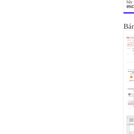
hãy 
094
Bán