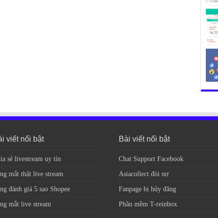
i viết nổi bật
Bài viết nổi bật
ia sẻ livestream uy tín
Chat Support Facebook
ng mắt thật live stream
Asiacollect đòi nợ
ng đánh giá 5 sao Shopee
Fanpage bị hủy đăng
ng mắt live stream
Phần mềm T-reinbox