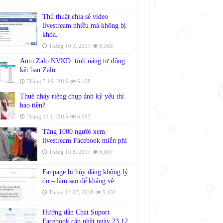
Thủ thuật chia sẻ video
livestream nhiều mà không bị
khóa.
Tháng 10 3, 2017
6,563
Auto Zalo NVKD: tính năng tự động
kết bạn Zalo
Tháng 7 16, 2016
6,128
Thuê nháy riêng chụp ảnh kỷ yếu thì
bao tiền?
Tháng 11 1, 2015
6,095
Tăng 1000 người xem
livestream Facebook miễn phí
Tháng 10 6, 2017
6,007
Fanpage bị hủy đăng không lý
do – làm sao để kháng về
Tháng 12 23, 2018
5,102
Hướng dẫn Chat Suport
Facebook cập nhật ngày 23.12