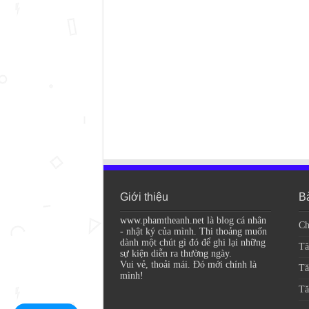
Giới thiệu
Bà
www.phamtheanh.net là blog cá nhân
Ch
- nhật ký của mình. Thi thoảng muốn
dành một chút gì đó để ghi lại những
Tă
sự kiện diễn ra thường ngày.
Vui vẻ, thoải mái. Đó mới chính là
Tă
mình!
Tă