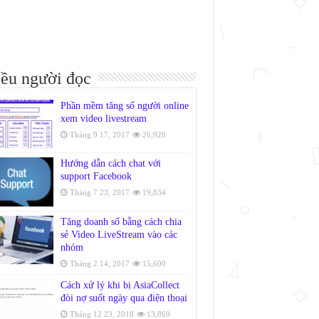
ều người đọc
Phần mềm tăng số người online
xem video livestream
Tháng 9 17, 2017
26,920
Hướng dẫn cách chat với
support Facebook
Tháng 7 23, 2017
19,834
Tăng doanh số bằng cách chia
sẻ Video LiveStream vào các
nhóm
Tháng 2 14, 2017
15,600
Cách xử lý khi bị AsiaCollect
đòi nợ suốt ngày qua điện thoại
Tháng 12 23, 2018
13,869