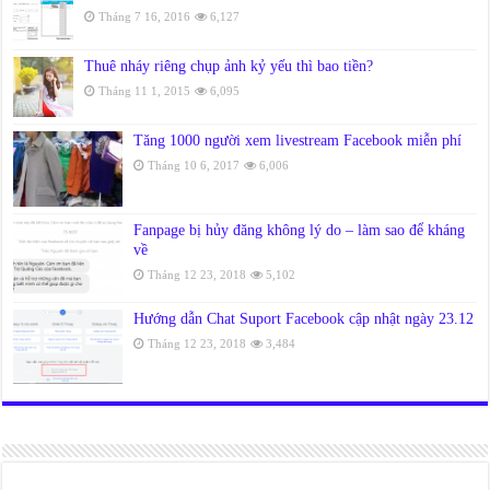
Tháng 7 16, 2016
6,127
Thuê nháy riêng chụp ảnh kỷ yếu thì bao tiền?
Tháng 11 1, 2015
6,095
Tăng 1000 người xem livestream Facebook miễn phí
Tháng 10 6, 2017
6,006
Fanpage bị hủy đăng không lý do – làm sao để kháng
về
Tháng 12 23, 2018
5,102
Hướng dẫn Chat Suport Facebook cập nhật ngày 23.12
Tháng 12 23, 2018
3,484