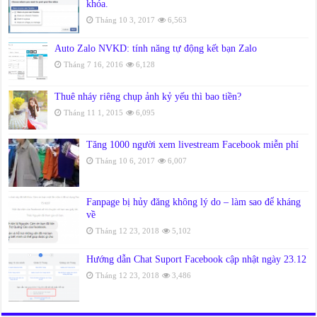
khóa.
Tháng 10 3, 2017
6,563
Auto Zalo NVKD: tính năng tự động kết bạn Zalo
Tháng 7 16, 2016
6,128
Thuê nháy riêng chụp ảnh kỷ yếu thì bao tiền?
Tháng 11 1, 2015
6,095
Tăng 1000 người xem livestream Facebook miễn phí
Tháng 10 6, 2017
6,007
Fanpage bị hủy đăng không lý do – làm sao để kháng
về
Tháng 12 23, 2018
5,102
Hướng dẫn Chat Suport Facebook cập nhật ngày 23.12
Tháng 12 23, 2018
3,486