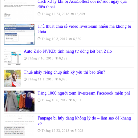
Cách xử lý khi bị AsiaCollect đòi nợ suốt ngày qua
điện thoại
Tháng 12 23, 2018
13,859
Thủ thuật chia sẻ video livestream nhiều mà không bị
khóa.
Tháng 10 3, 2017
6,559
Auto Zalo NVKD: tính năng tự động kết bạn Zalo
Tháng 7 16, 2016
6,122
Thuê nháy riêng chụp ảnh kỷ yếu thì bao tiền?
Tháng 11 1, 2015
6,090
Tăng 1000 người xem livestream Facebook miễn phí
Tháng 10 6, 2017
6,001
Fanpage bị hủy đăng không lý do – làm sao để kháng
về
Tháng 12 23, 2018
5,098