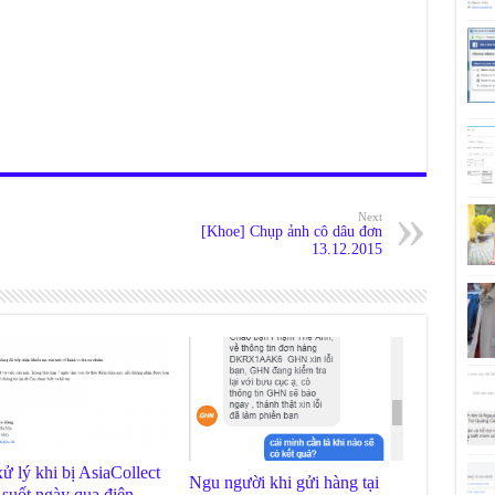
Next
[Khoe] Chụp ảnh cô dâu đơn
13.12.2015
ử lý khi bị AsiaCollect
Ngu người khi gửi hàng tại
 suốt ngày qua điện