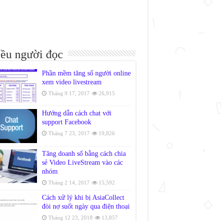
ều người đọc
Phần mềm tăng số người online
xem video livestream
Tháng 9 17, 2017
26,915
Hướng dẫn cách chat với
support Facebook
Tháng 7 23, 2017
19,826
Tăng doanh số bằng cách chia
sẻ Video LiveStream vào các
nhóm
Tháng 2 14, 2017
15,592
Cách xử lý khi bị AsiaCollect
đòi nợ suốt ngày qua điện thoại
Tháng 12 23, 2018
13,857