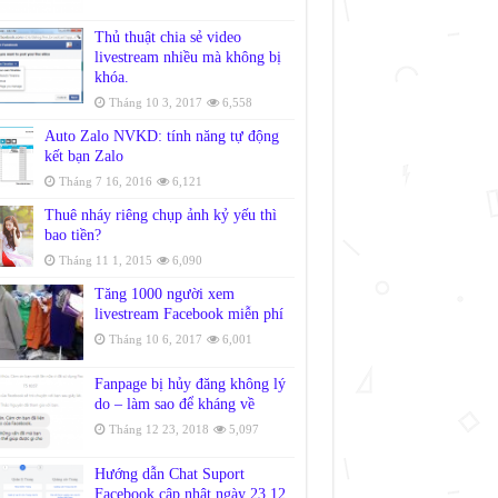
Thủ thuật chia sẻ video
livestream nhiều mà không bị
khóa.
Tháng 10 3, 2017
6,558
Auto Zalo NVKD: tính năng tự động
kết bạn Zalo
Tháng 7 16, 2016
6,121
Thuê nháy riêng chụp ảnh kỷ yếu thì
bao tiền?
Tháng 11 1, 2015
6,090
Tăng 1000 người xem
livestream Facebook miễn phí
Tháng 10 6, 2017
6,001
Fanpage bị hủy đăng không lý
do – làm sao để kháng về
Tháng 12 23, 2018
5,097
Hướng dẫn Chat Suport
Facebook cập nhật ngày 23.12