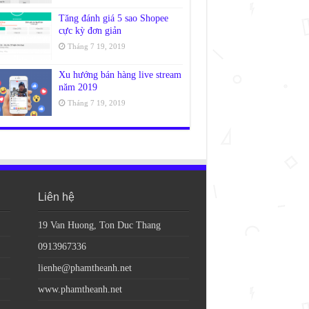
Tăng đánh giá 5 sao Shopee
cực kỳ đơn giản
Tháng 7 19, 2019
Xu hướng bán hàng live stream
năm 2019
Tháng 7 19, 2019
Liên hệ
19 Van Huong, Ton Duc Thang
0913967336
lienhe@phamtheanh.net
www.phamtheanh.net