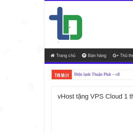
Trang chủ
Bán hàng
Thủ t
Tin mới
vHost tặng VPS Cloud 1 t