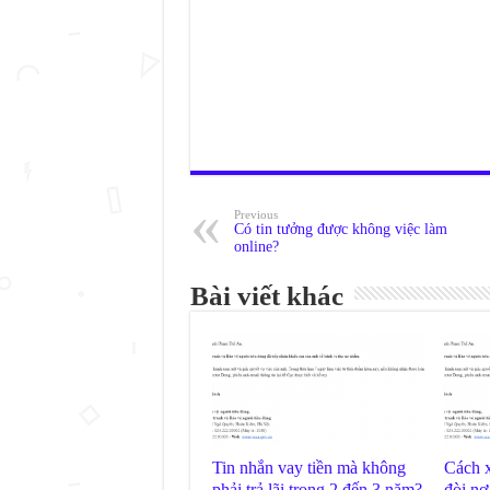
Previous
Có tin tưởng được không việc làm
online?
Bài viết khác
Tin nhắn vay tiền mà không
Cách x
phải trả lãi trong 2 đến 3 năm?
đòi nợ