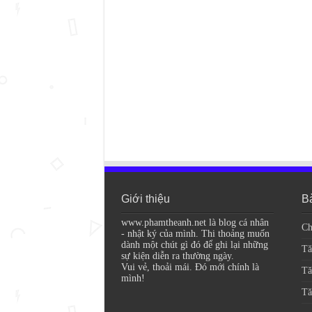
Giới thiệu
Bà
www.phamtheanh.net là blog cá nhân
Ch
- nhật ký của mình. Thi thoảng muốn
dành một chút gì đó để ghi lại những
Tă
sự kiện diễn ra thường ngày.
Vui vẻ, thoải mái. Đó mới chính là
Tă
mình!
Tă