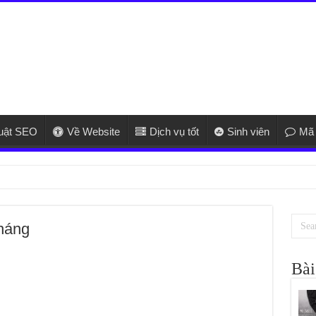
huật SEO
Về Website
Dịch vụ tốt
Sinh viên
Mã 
háng
Bài