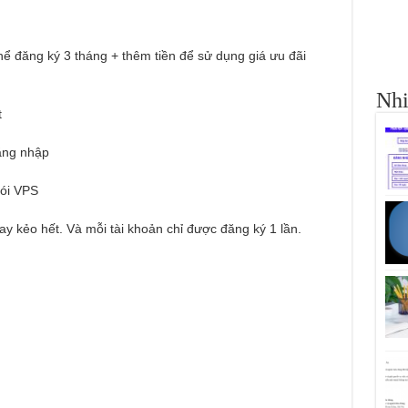
hể đăng ký 3 tháng + thêm tiền để sử dụng giá ưu đãi
Nhi
t
ăng nhập
gói VPS
y kẻo hết. Và mỗi tài khoản chỉ được đăng ký 1 lần.