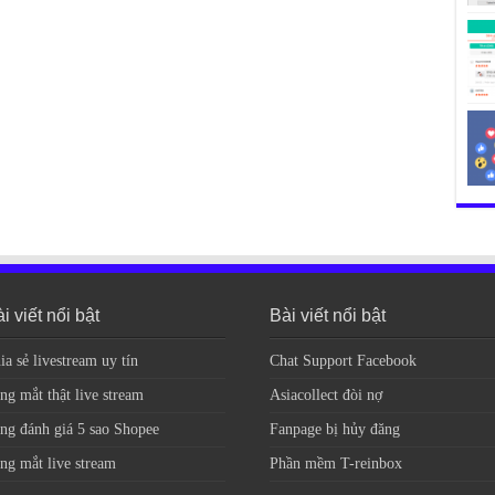
i viết nổi bật
Bài viết nổi bật
ia sẻ livestream uy tín
Chat Support Facebook
ng mắt thật live stream
Asiacollect đòi nợ
ng đánh giá 5 sao Shopee
Fanpage bị hủy đăng
ng mắt live stream
Phần mềm T-reinbox