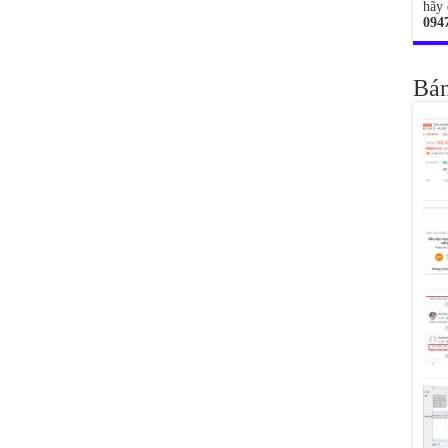
hãy 
094
Bán