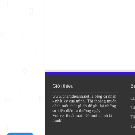
Giới thiệu
Bà
www.phamtheanh.net là blog cá nhân
Ch
- nhật ký của mình. Thi thoảng muốn
dành một chút gì đó để ghi lại những
Tă
sự kiện diễn ra thường ngày.
Vui vẻ, thoải mái. Đó mới chính là
Tă
mình!
Tă