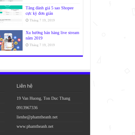
Tăng đánh giá 5 sao Shopee
cực kỳ đơn giản
Tháng 7 19, 2019
Xu hướng bán hàng live stream
năm 2019
Tháng 7 19, 2019
Liên hệ
19 Van Huong, Ton Duc Thang
0913967336
lienhe@phamtheanh.net
www.phamtheanh.net