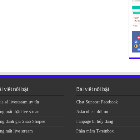
i viết nổi bật
Bài viết nổi bật
ia sẻ livestream uy tín
Chat Support Facebook
ng mắt thật live stream
Asiacollect đòi nợ
ng đánh giá 5 sao Shopee
Fanpage bị hủy đăng
ng mắt live stream
Phần mềm T-reinbox