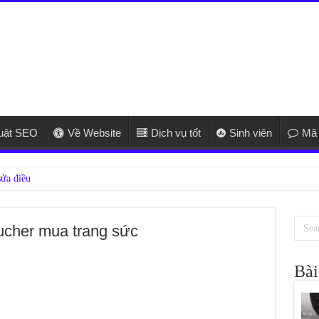
huật SEO
Về Website
Dịch vụ tốt
Sinh viên
Mã 
ucher mua trang sức
Bài