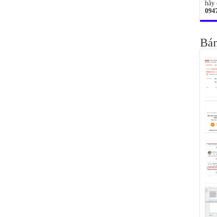
hãy 
094
Bán