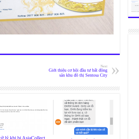
Next
Giới thiệu cơ hội đầu tư bất động
sản khu đô thị Sentosa City
ử lý khi bị AsiaCollect