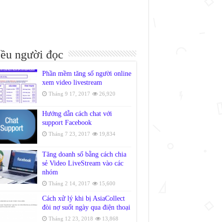
ều người đọc
Phần mềm tăng số người online
xem video livestream
Tháng 9 17, 2017
26,920
Hướng dẫn cách chat với
support Facebook
Tháng 7 23, 2017
19,834
Tăng doanh số bằng cách chia
sẻ Video LiveStream vào các
nhóm
Tháng 2 14, 2017
15,600
Cách xử lý khi bị AsiaCollect
đòi nợ suốt ngày qua điện thoại
Tháng 12 23, 2018
13,868