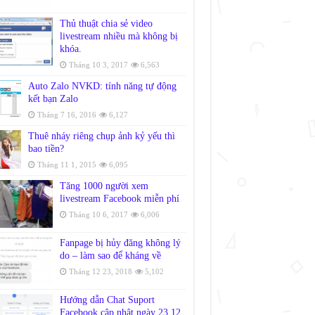
Thủ thuật chia sẻ video
livestream nhiều mà không bị
khóa.
Tháng 10 3, 2017
6,563
Auto Zalo NVKD: tính năng tự động
kết bạn Zalo
Tháng 7 16, 2016
6,127
Thuê nháy riêng chụp ảnh kỷ yếu thì
bao tiền?
Tháng 11 1, 2015
6,095
Tăng 1000 người xem
livestream Facebook miễn phí
Tháng 10 6, 2017
6,006
Fanpage bị hủy đăng không lý
do – làm sao để kháng về
Tháng 12 23, 2018
5,102
Hướng dẫn Chat Suport
Facebook cập nhật ngày 23.12