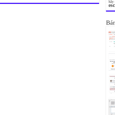
hãy 
094
Bán