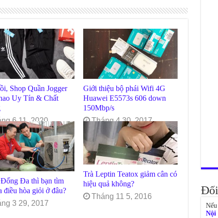
ồi, Shop Quần Jogger
Giới thiệu bộ phái Wifi 4G
hao Uy Tín & Chất
Huawei E5573s 606 down
g
150Mbp/s
ng 6 11, 2020
Tháng 4 30, 2017
Trà Leptin Teatox giảm cân có
Đống Đa thì bạn tìm
hiệu quả không?
Đối
a điều hòa giỏi ở đâu?
Tháng 11 5, 2016
ng 3 29, 2017
Nếu 
Nội