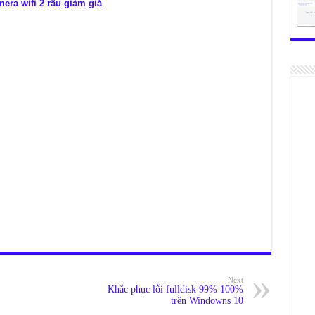
era wifi 2 râu giảm giá
Next
Khắc phục lỗi fulldisk 99% 100%
trên Windowns 10