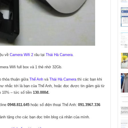
iệu về
Camera Wifi 2
râu tại
Thái Hà Camera
.
era Wifi full box và 1 thẻ nhớ 32Gb.
eo thỏa thuận giữa
Thế Anh
và
Thái Hà Camera
thì các bạn khi
ư nhắc tới là bạn của Thế Anh, hoặc đọc được tin giảm giá từ
 10% – tức số tiền
130.000đ.
tline
0948.811.645
hoặc số điện thoại Thế Anh:
091.3967.336
ành tặng cho các bạn đọc trên blog cá nhân của mình.