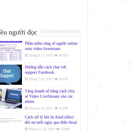
ều người đọc
Phần mềm tăng số người online
xem video livestream
Tháng 9 17, 2017
26,920
Hướng dẫn cách chat với
support Facebook
Tháng 7 23, 2017
19,834
Tăng doanh số bằng cách chia
sẻ Video LiveStream vào các
nhóm
Tháng 2 14, 2017
15,600
Cách xử lý khi bị AsiaCollect
đòi nợ suốt ngày qua điện thoại
Tháng 12 23, 2018
13,868