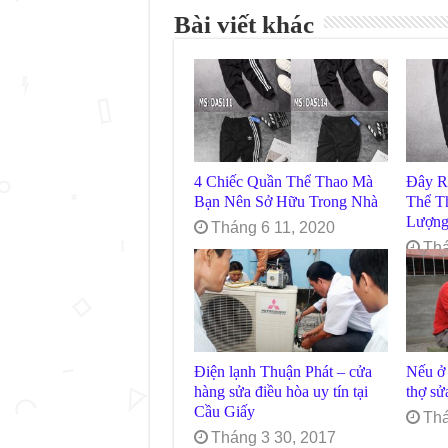
Bài viết khác
4 Chiếc Quần Thể Thao Mà
Đây R
Bạn Nên Sở Hữu Trong Nhà
Thể T
Lượn
Tháng 6 11, 2020
Thá
Điện lạnh Thuận Phát – cửa
Nếu ở 
hàng sửa điều hòa uy tín tại
thợ sử
Cầu Giấy
Thá
Tháng 3 30, 2017