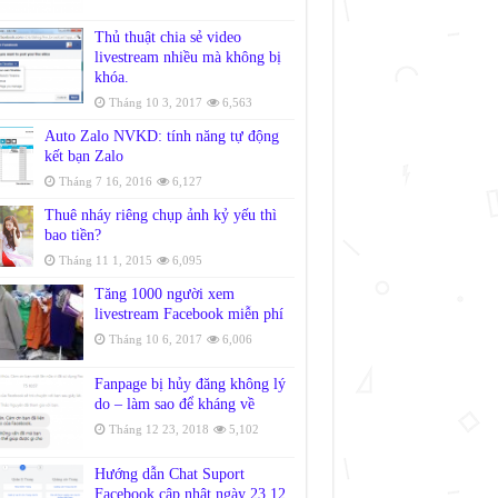
Thủ thuật chia sẻ video
livestream nhiều mà không bị
khóa.
Tháng 10 3, 2017
6,563
Auto Zalo NVKD: tính năng tự động
kết bạn Zalo
Tháng 7 16, 2016
6,127
Thuê nháy riêng chụp ảnh kỷ yếu thì
bao tiền?
Tháng 11 1, 2015
6,095
Tăng 1000 người xem
livestream Facebook miễn phí
Tháng 10 6, 2017
6,006
Fanpage bị hủy đăng không lý
do – làm sao để kháng về
Tháng 12 23, 2018
5,102
Hướng dẫn Chat Suport
Facebook cập nhật ngày 23.12