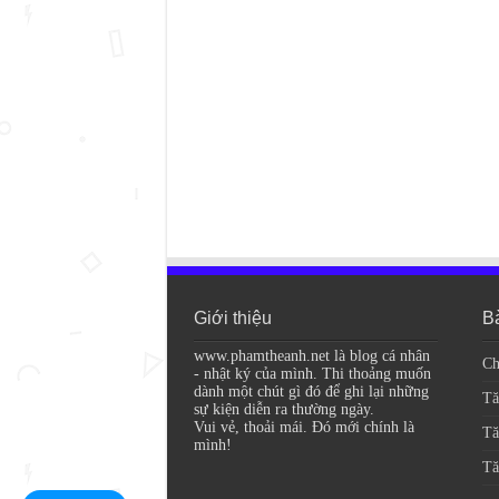
Giới thiệu
Bà
www.phamtheanh.net là blog cá nhân
Ch
- nhật ký của mình. Thi thoảng muốn
dành một chút gì đó để ghi lại những
Tă
sự kiện diễn ra thường ngày.
Vui vẻ, thoải mái. Đó mới chính là
Tă
mình!
Tă