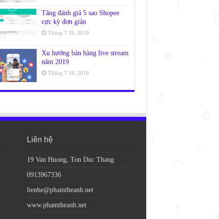
Tăng đánh giá 5 sao Shopee
cực kỳ đơn giản
Tháng 7 19, 2019
Xu hướng bán hàng live stream
năm 2019
Tháng 7 19, 2019
Liên hệ
19 Van Huong, Ton Duc Thang
0913967336
lienhe@phamtheanh.net
www.phamtheanh.net