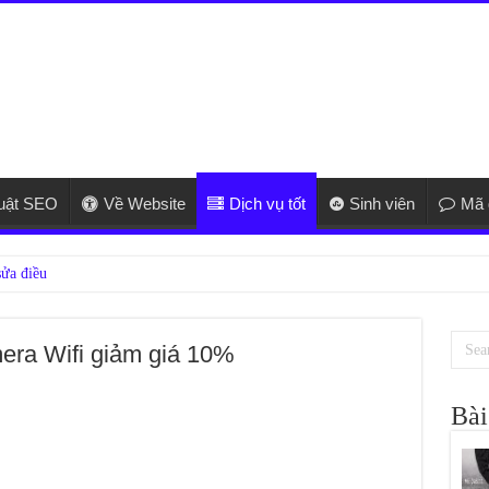
huật SEO
Về Website
Dịch vụ tốt
Sinh viên
Mã 
era Wifi giảm giá 10%
Bài