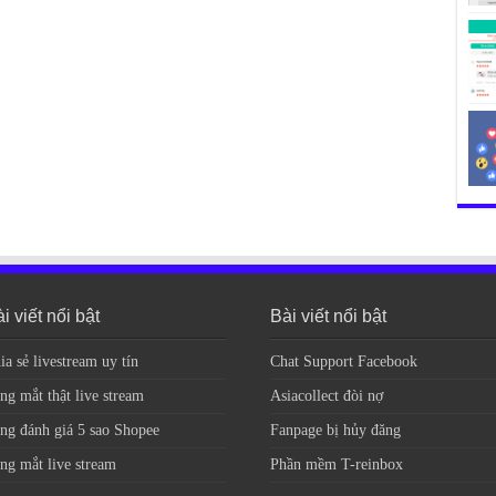
i viết nổi bật
Bài viết nổi bật
ia sẻ livestream uy tín
Chat Support Facebook
ng mắt thật live stream
Asiacollect đòi nợ
ng đánh giá 5 sao Shopee
Fanpage bị hủy đăng
ng mắt live stream
Phần mềm T-reinbox