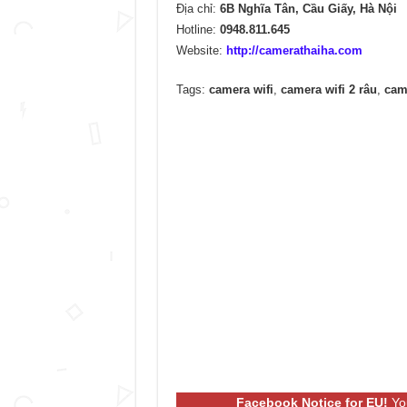
Địa chỉ:
6B Nghĩa Tân, Cầu Giấy, Hà Nội
Hotline:
0948.811.645
Website:
http://camerathaiha.com
Tags:
camera wifi
,
camera wifi 2 râu
,
came
Facebook Notice for EU!
You