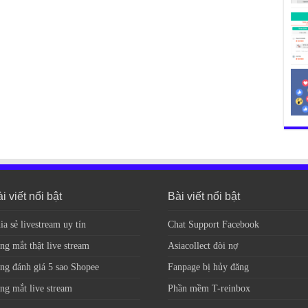
i viết nổi bật
Bài viết nổi bật
ia sẻ livestream uy tín
Chat Support Facebook
ng mắt thật live stream
Asiacollect đòi nợ
ng đánh giá 5 sao Shopee
Fanpage bị hủy đăng
ng mắt live stream
Phần mềm T-reinbox