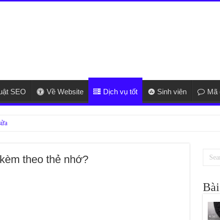
huật SEO
Về Website
Dịch vụ tốt
Sinh viên
Mã 
 kèm theo thẻ nhớ?
Bài