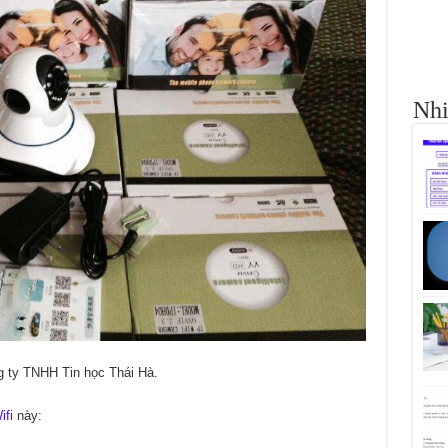
Nhi
 ty TNHH Tin học Thái Hà.
fi
này: