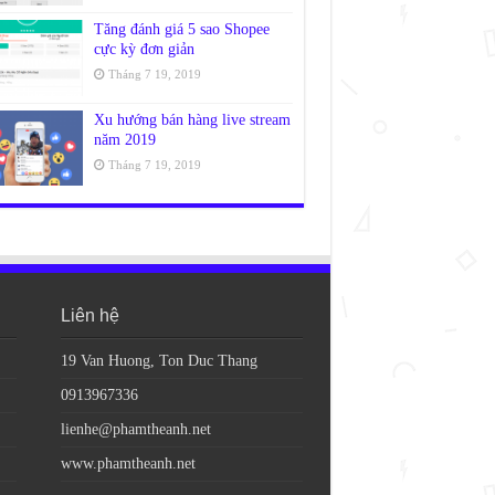
Tăng đánh giá 5 sao Shopee
cực kỳ đơn giản
Tháng 7 19, 2019
Xu hướng bán hàng live stream
năm 2019
Tháng 7 19, 2019
Liên hệ
19 Van Huong, Ton Duc Thang
0913967336
lienhe@phamtheanh.net
www.phamtheanh.net