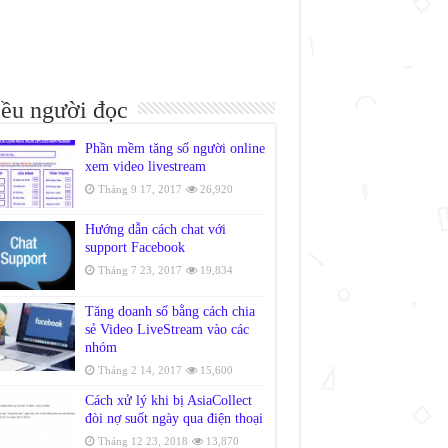
ều người đọc
Phần mềm tăng số người online
xem video livestream
Tháng 9 17, 2017
26,920
Hướng dẫn cách chat với
support Facebook
Tháng 7 23, 2017
19,834
Tăng doanh số bằng cách chia
sẻ Video LiveStream vào các
nhóm
Tháng 2 14, 2017
15,600
Cách xử lý khi bị AsiaCollect
đòi nợ suốt ngày qua điện thoại
Tháng 12 23, 2018
13,870