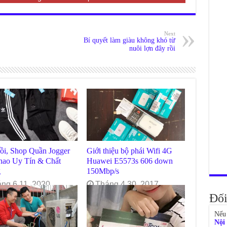
Next
Bí quyết làm giàu không khó từ
nuôi lợn đây rồi
ồi, Shop Quần Jogger
Giới thiệu bộ phái Wifi 4G
hao Uy Tín & Chất
Huawei E5573s 606 down
g
150Mbp/s
ng 6 11, 2020
Tháng 4 30, 2017
Đối
Nếu 
Nội