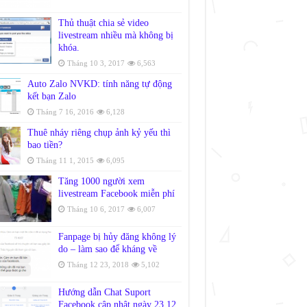
Thủ thuật chia sẻ video
livestream nhiều mà không bị
khóa.
Tháng 10 3, 2017
6,563
Auto Zalo NVKD: tính năng tự động
kết bạn Zalo
Tháng 7 16, 2016
6,128
Thuê nháy riêng chụp ảnh kỷ yếu thì
bao tiền?
Tháng 11 1, 2015
6,095
Tăng 1000 người xem
livestream Facebook miễn phí
Tháng 10 6, 2017
6,007
Fanpage bị hủy đăng không lý
do – làm sao để kháng về
Tháng 12 23, 2018
5,102
Hướng dẫn Chat Suport
Facebook cập nhật ngày 23.12