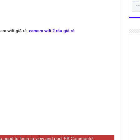
ra wifi giá rẻ
,
camera wifi 2 râu giá rẻ
 need to login to view and post FB Comments!