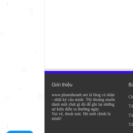
Giới thiệu
Bà
www.phamtheanh.net là blog cá nhân
Ch
- nhật ký của mình. Thi thoảng muốn
dành một chút gì đó để ghi lại những
Tă
sự kiện diễn ra thường ngày.
Vui vẻ, thoải mái. Đó mới chính là
Tă
mình!
Tă