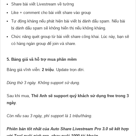
Share bài viết Livestream về tường
Like + comment cho bài viết share vào group
Tự động kháng nếu phát hiện bài viết bị đánh dấu spam. Nếu bài
bị đánh dấu spam sẽ không hiển thị nếu không kháng.
Chức năng quét group từ bài viết share công khai. Lúc này, bạn sẽ
có hàng ngàn group để join và share.
5. Bảng giá và hỗ trợ mua phần mềm
Bảng giá vĩnh viễn:
2 triệu
. Update trọn đời.
Dùng thử 3 ngày. Không support sử dụng.
Sau khi mua,
Thế Anh sẽ support quý khách sử dụng free trong 3
ngày
.
Còn nếu sau 3 ngày, phí support là 1 triệu/tháng
.
Phiên bản tốt nhất của Auto Share Livestream Pro 3.0 sẽ kết hợp
với Tool nuôi nick pro, chạy nuôi 1000 tài khoản.