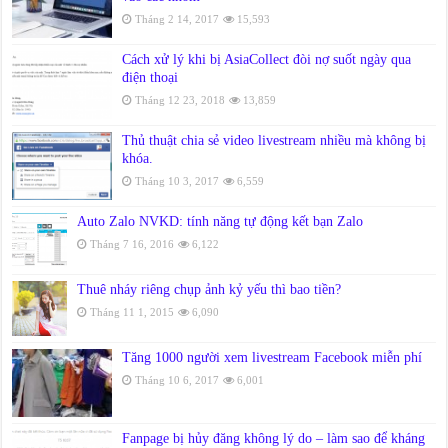
Tháng 2 14, 2017
15,593
Cách xử lý khi bị AsiaCollect đòi nợ suốt ngày qua
điện thoại
Tháng 12 23, 2018
13,859
Thủ thuật chia sẻ video livestream nhiều mà không bị
khóa.
Tháng 10 3, 2017
6,559
Auto Zalo NVKD: tính năng tự động kết bạn Zalo
Tháng 7 16, 2016
6,122
Thuê nháy riêng chụp ảnh kỷ yếu thì bao tiền?
Tháng 11 1, 2015
6,090
Tăng 1000 người xem livestream Facebook miễn phí
Tháng 10 6, 2017
6,001
Fanpage bị hủy đăng không lý do – làm sao để kháng