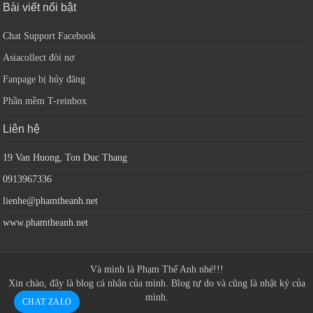
Bài viết nổi bật
Chat Support Facebook
Asiacollect đòi nợ
Fanpage bị hủy đăng
Phần mềm T-reinbox
Liên hệ
19 Van Huong, Ton Duc Thang
0913967336
lienhe@phamtheanh.net
www.phamtheanh.net
Và mình là
Phạm Thế Anh
nhé!!!
Xin chào, đây là blog cá nhân của mình. Blog tự do và cũng là nhật ký của
mình.
CHAT ZALO