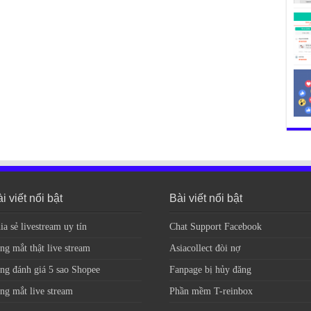
i viết nổi bật
Bài viết nổi bật
ia sẻ livestream uy tín
Chat Support Facebook
ng mắt thật live stream
Asiacollect đòi nợ
ng đánh giá 5 sao Shopee
Fanpage bị hủy đăng
ng mắt live stream
Phần mềm T-reinbox