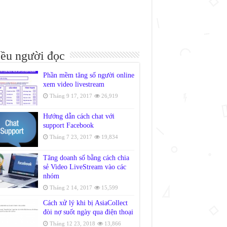
ều người đọc
Phần mềm tăng số người online
xem video livestream
Tháng 9 17, 2017
26,919
Hướng dẫn cách chat với
support Facebook
Tháng 7 23, 2017
19,834
Tăng doanh số bằng cách chia
sẻ Video LiveStream vào các
nhóm
Tháng 2 14, 2017
15,599
Cách xử lý khi bị AsiaCollect
đòi nợ suốt ngày qua điện thoại
Tháng 12 23, 2018
13,866