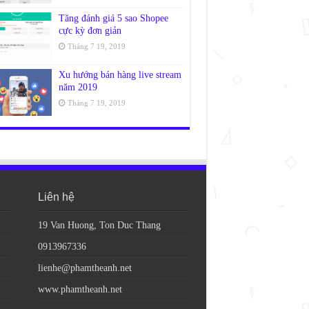
Tăng đánh giá 5 sao Shopee
cực kỳ đơn giản
Tháng 7 19, 2019
Xu hướng bán hàng live stream
năm 2019
Tháng 7 19, 2019
Liên hệ
19 Van Huong, Ton Duc Thang
0913967336
lienhe@phamtheanh.net
www.phamtheanh.net