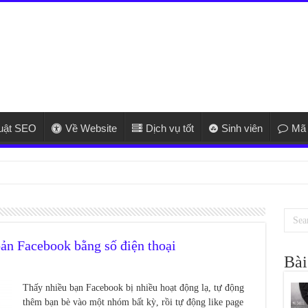
huật SEO
Về Website
Dịch vụ tốt
Sinh viên
Mã 
ửa điều hòa uy tí
ản Facebook bằng số điện thoại
Bài
Thấy nhiều bạn Facebook bị nhiều hoạt động lạ, tự động
thêm bạn bè vào một nhóm bất kỳ, rồi tự động like page