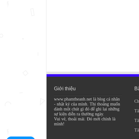
Giới thiệu
Bà
www.phamtheanh.net là blog cá nhân
Ch
- nhật ký của mình. Thi thoảng muốn
dành một chút gì đó để ghi lại những
Tă
sự kiện diễn ra thường ngày.
Vui vẻ, thoải mái. Đó mới chính là
Tă
mình!
Tă