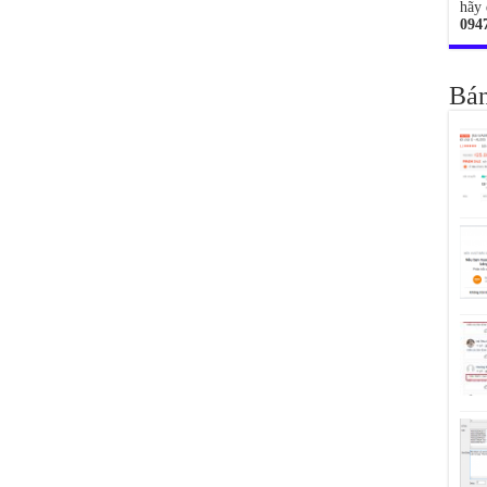
hãy 
094
Bán