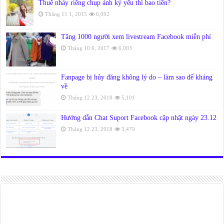
Thuê nháy riêng chụp ảnh kỷ yếu thì bao tiền?
Tháng 11 1, 2015
6,092
Tăng 1000 người xem livestream Facebook miễn phí
Tháng 10 6, 2017
6,003
Fanpage bị hủy đăng không lý do – làm sao để kháng
về
Tháng 12 23, 2018
5,101
Hướng dẫn Chat Suport Facebook cập nhật ngày 23.12
Tháng 12 23, 2018
3,479