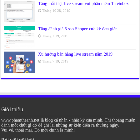
Tăng mắt thật live stream với phần mềm T-reinbox
Tháng 10 28, 2019
Tăng đánh giá 5 sao Shopee cực kỳ đơn giản
Tháng 7 19, 2019
Xu hướng bán hàng live stream năm 2019
Tháng 7 19, 2019
Giới thiệu
www.phamtheanh.net là blog cá nhân - nhật ký của mình. Thi thoảng muốn
dành một chút gì đó để ghi lại những sự kiện diễn ra thường ngày.
Vui vẻ, thoải mái. Đó mới chính là mình!