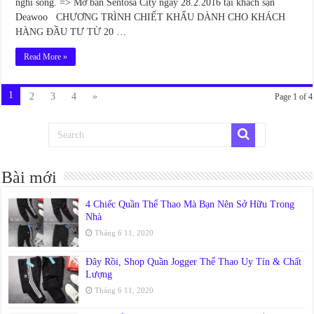
nghi sống. => Mở bán Sentosa City ngày 28.2.2016 tại khách sạn
Deawoo CHƯƠNG TRÌNH CHIẾT KHẤU DÀNH CHO KHÁCH
HÀNG ĐẦU TƯ TỪ 20 …
Read More »
1
2
3
4
»
Page 1 of 4
Bài mới
4 Chiếc Quần Thể Thao Mà Bạn Nên Sở Hữu Trong
Nhà
Tháng 6 11, 2020
Đây Rồi, Shop Quần Jogger Thể Thao Uy Tín & Chất
Lượng
Tháng 6 11, 2020