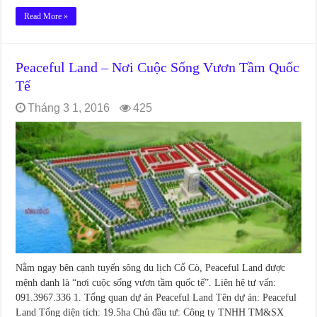
Read More »
Peaceful Land – Nơi Cuộc Sống Vươn Tầm Quốc
Tế
Tháng 3 1, 2016
425
Nằm ngay bên cạnh tuyến sông du lịch Cổ Cò, Peaceful Land được
mệnh danh là “nơi cuộc sống vươn tầm quốc tế”. Liên hệ tư vấn:
091.3967.336 1. Tổng quan dự án Peaceful Land Tên dự án: Peaceful
Land Tổng diện tích: 19.5ha Chủ đầu tư: Công ty TNHH TM&SX