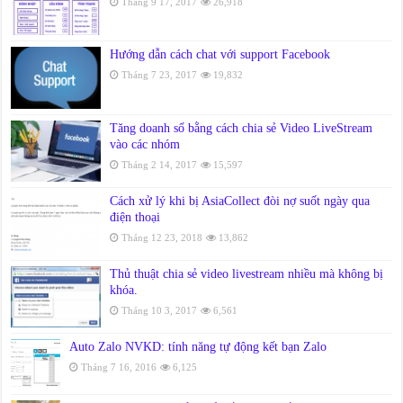
Tháng 9 17, 2017
26,918
Hướng dẫn cách chat với support Facebook
Tháng 7 23, 2017
19,832
Tăng doanh số bằng cách chia sẻ Video LiveStream
vào các nhóm
Tháng 2 14, 2017
15,597
Cách xử lý khi bị AsiaCollect đòi nợ suốt ngày qua
điện thoại
Tháng 12 23, 2018
13,862
Thủ thuật chia sẻ video livestream nhiều mà không bị
khóa.
Tháng 10 3, 2017
6,561
Auto Zalo NVKD: tính năng tự động kết bạn Zalo
Tháng 7 16, 2016
6,125