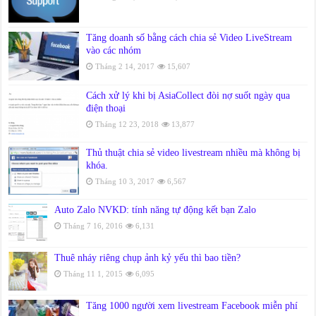
Tăng doanh số bằng cách chia sẻ Video LiveStream
vào các nhóm
Tháng 2 14, 2017
15,607
Cách xử lý khi bị AsiaCollect đòi nợ suốt ngày qua
điện thoại
Tháng 12 23, 2018
13,877
Thủ thuật chia sẻ video livestream nhiều mà không bị
khóa.
Tháng 10 3, 2017
6,567
Auto Zalo NVKD: tính năng tự động kết bạn Zalo
Tháng 7 16, 2016
6,131
Thuê nháy riêng chụp ảnh kỷ yếu thì bao tiền?
Tháng 11 1, 2015
6,095
Tăng 1000 người xem livestream Facebook miễn phí