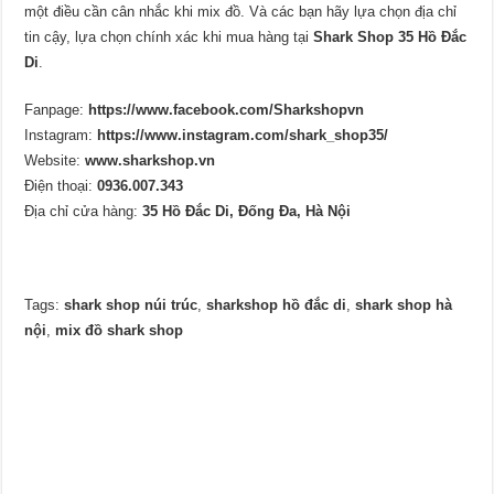
một điều cần cân nhắc khi mix đồ. Và các bạn hãy lựa chọn địa chỉ
tin cậy, lựa chọn chính xác khi mua hàng tại
Shark Shop 35 Hồ Đắc
Di
.
Fanpage:
https://www.facebook.com/Sharkshopvn
Instagram:
https://www.instagram.com/shark_shop35/
Website:
www.sharkshop.vn
Điện thoại:
0936.007.343
Địa chỉ cửa hàng:
35 Hồ Đắc Di, Đống Đa, Hà Nội
Tags:
shark shop núi trúc
,
sharkshop hồ đắc di
,
shark shop hà
nội
,
mix đồ shark shop