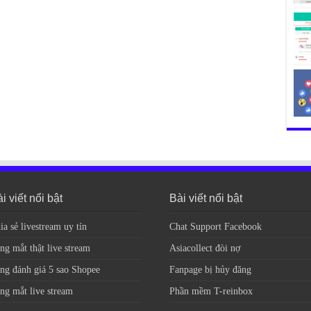
i viết nổi bật
Bài viết nổi bật
ia sẻ livestream uy tín
Chat Support Facebook
ng mắt thật live stream
Asiacollect đòi nợ
ng đánh giá 5 sao Shopee
Fanpage bị hủy đăng
ng mắt live stream
Phần mềm T-reinbox