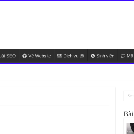
huật SEO
Về Website
Dịch vụ tốt
Sinh viên
Mã 
ửa điều hòa u
Bài