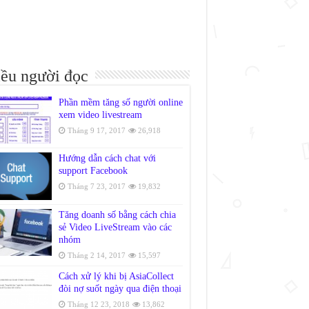
ều người đọc
Phần mềm tăng số người online
xem video livestream
Tháng 9 17, 2017
26,918
Hướng dẫn cách chat với
support Facebook
Tháng 7 23, 2017
19,832
Tăng doanh số bằng cách chia
sẻ Video LiveStream vào các
nhóm
Tháng 2 14, 2017
15,597
Cách xử lý khi bị AsiaCollect
đòi nợ suốt ngày qua điện thoại
Tháng 12 23, 2018
13,862