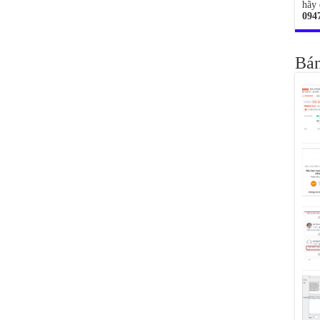
hãy 
094
Bán