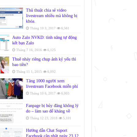
Thủ thuật chia sẻ video
livestream nhiều mà không bị
khóa.
Tháng 10 3, 2017
6,561
Auto Zalo NVKD: tính năng tự động
kết bạn Zalo
Tháng 7 16, 2016
6,125
Thuê nháy riêng chụp ảnh kỷ yếu thì
bao tiền?
Tháng 11 1, 2015
6,092
Tăng 1000 người xem
livestream Facebook miễn phí
Tháng 10 6, 2017
6,003
Fanpage bị hủy đăng không lý
do – làm sao để kháng về
Tháng 12 23, 2018
5,101
Hướng dẫn Chat Suport
Facebook cập nhật ngày 23.12