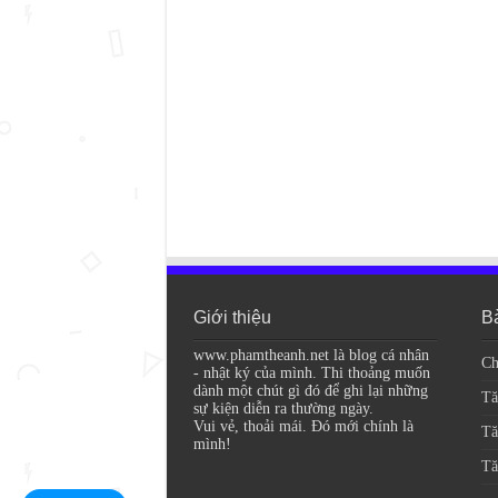
Giới thiệu
Bà
www.phamtheanh.net là blog cá nhân
Ch
- nhật ký của mình. Thi thoảng muốn
dành một chút gì đó để ghi lại những
Tă
sự kiện diễn ra thường ngày.
Vui vẻ, thoải mái. Đó mới chính là
Tă
mình!
Tă