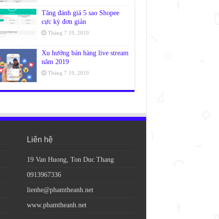
Tăng đánh giá 5 sao Shopee
cực kỳ đơn giản
Tháng 7 19, 2019
Xu hướng bán hàng live stream
năm 2019
Tháng 7 19, 2019
Liên hệ
19 Van Huong, Ton Duc Thang
0913967336
lienhe@phamtheanh.net
www.phamtheanh.net