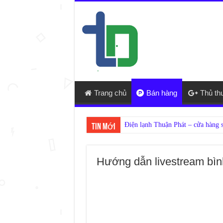
Trang chủ
Bán hàng
Thủ th
Nếu ở Đố
Tin mới
Hướng dẫn livestream bìn