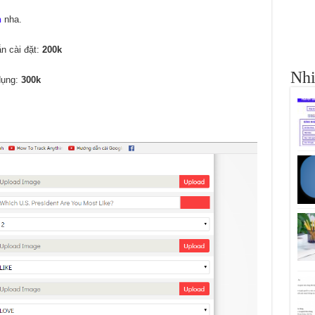
h
nha.
n cài đặt:
200k
Nhi
dụng:
300k