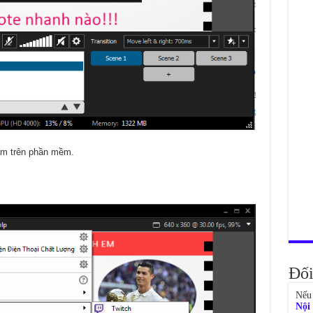
eam trên phần mềm.
Đối
Nếu 
Nội