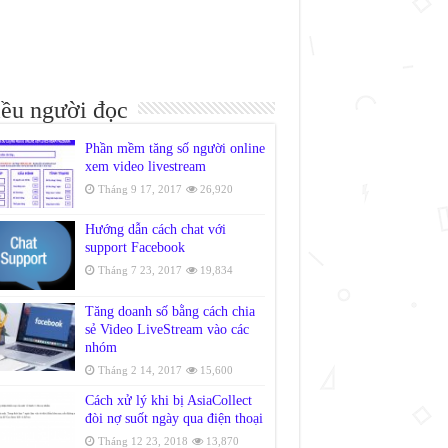
ều người đọc
Phần mềm tăng số người online
xem video livestream
Tháng 9 17, 2017
26,920
Hướng dẫn cách chat với
support Facebook
Tháng 7 23, 2017
19,834
Tăng doanh số bằng cách chia
sẻ Video LiveStream vào các
nhóm
Tháng 2 14, 2017
15,600
Cách xử lý khi bị AsiaCollect
đòi nợ suốt ngày qua điện thoại
Tháng 12 23, 2018
13,870