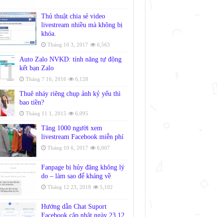
Thủ thuật chia sẻ video
livestream nhiều mà không bị
khóa.
Tháng 10 3, 2017
6,563
Auto Zalo NVKD: tính năng tự động
kết bạn Zalo
Tháng 7 16, 2016
6,128
Thuê nháy riêng chụp ảnh kỷ yếu thì
bao tiền?
Tháng 11 1, 2015
6,095
Tăng 1000 người xem
livestream Facebook miễn phí
Tháng 10 6, 2017
6,007
Fanpage bị hủy đăng không lý
do – làm sao để kháng về
Tháng 12 23, 2018
5,102
Hướng dẫn Chat Suport
Facebook cập nhật ngày 23.12