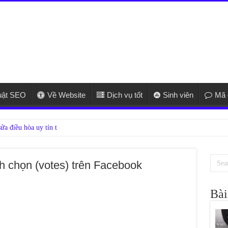
uật SEO
Về Website
Dịch vụ tốt
Sinh viên
Mã 
h chọn (votes) trên Facebook
Bài