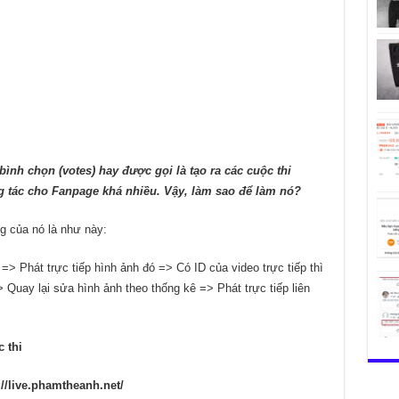
ình chọn (votes) hay được gọi là tạo ra các cuộc thi
g tác cho Fanpage khá nhiều. Vậy, làm sao để làm nó?
g của nó là như này:
 => Phát trực tiếp hình ảnh đó => Có ID của video trực tiếp thì
 Quay lại sửa hình ảnh theo thống kê => Phát trực tiếp liên
 thi
://live.phamtheanh.net/