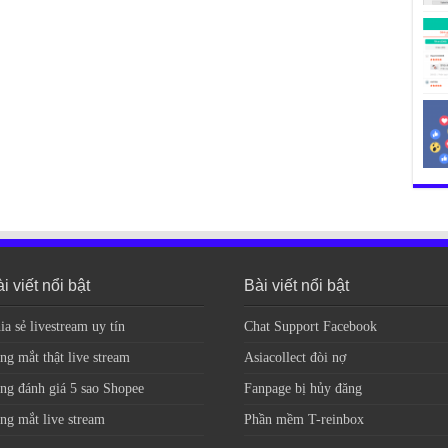
i viết nổi bật
Bài viết nổi bật
ia sẻ livestream uy tín
Chat Support Facebook
ng mắt thật live stream
Asiacollect đòi nợ
ng đánh giá 5 sao Shopee
Fanpage bị hủy đăng
ng mắt live stream
Phần mềm T-reinbox