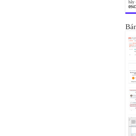
hãy 
094
Bán