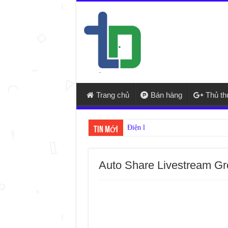
Trang chủ
Bán hàng
Thủ t
Điện lạnh Thuận Phát – cửa hàng s
Tin mới
Auto Share Livestream G