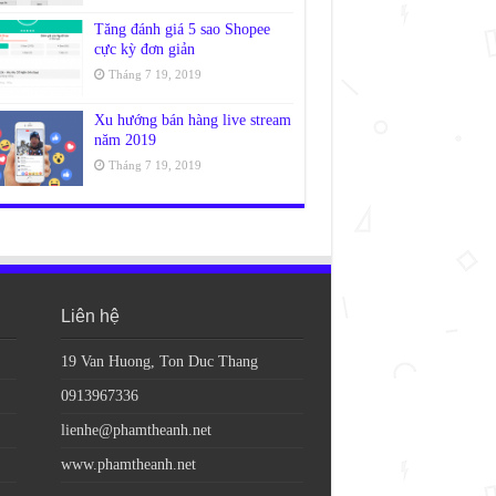
Tăng đánh giá 5 sao Shopee
cực kỳ đơn giản
Tháng 7 19, 2019
Xu hướng bán hàng live stream
năm 2019
Tháng 7 19, 2019
Liên hệ
19 Van Huong, Ton Duc Thang
0913967336
lienhe@phamtheanh.net
www.phamtheanh.net