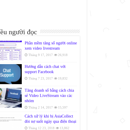
ều người đọc
Phần mềm tăng số người online
xem video livestream
Tháng 9 17, 2017
26,918
Hướng dẫn cách chat với
support Facebook
Tháng 7 23, 2017
19,832
Tăng doanh số bằng cách chia
sẻ Video LiveStream vào các
nhóm
Tháng 2 14, 2017
15,597
Cách xử lý khi bị AsiaCollect
đòi nợ suốt ngày qua điện thoại
Tháng 12 23, 2018
13,862