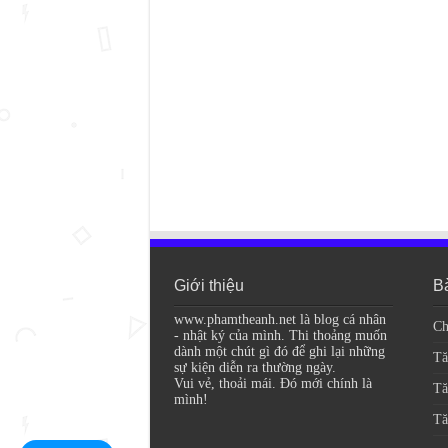
Giới thiệu
Bà
www.phamtheanh.net là blog cá nhân
Ch
- nhật ký của mình. Thi thoảng muốn
dành một chút gì đó để ghi lại những
Tă
sự kiện diễn ra thường ngày.
Vui vẻ, thoải mái. Đó mới chính là
Tă
mình!
Tă