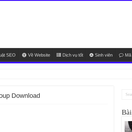
huật SEO
Về Website
Dịch vụ tốt
Sinh viên
Mã 
ửa điều hòa u
roup Download
Bài