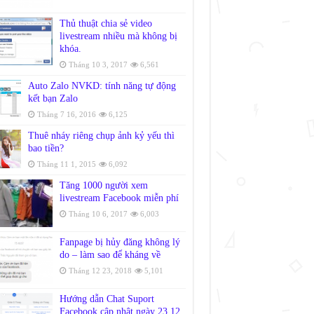
Thủ thuật chia sẻ video
livestream nhiều mà không bị
khóa.
Tháng 10 3, 2017
6,561
Auto Zalo NVKD: tính năng tự động
kết bạn Zalo
Tháng 7 16, 2016
6,125
Thuê nháy riêng chụp ảnh kỷ yếu thì
bao tiền?
Tháng 11 1, 2015
6,092
Tăng 1000 người xem
livestream Facebook miễn phí
Tháng 10 6, 2017
6,003
Fanpage bị hủy đăng không lý
do – làm sao để kháng về
Tháng 12 23, 2018
5,101
Hướng dẫn Chat Suport
Facebook cập nhật ngày 23.12